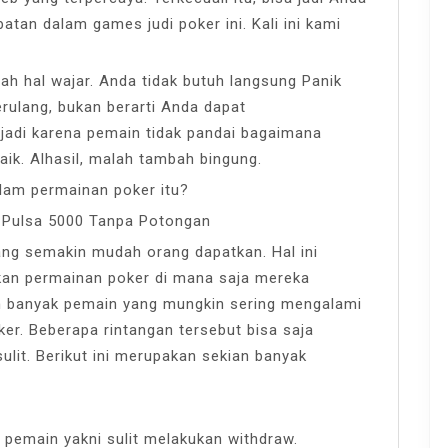
atan dalam games judi poker ini. Kali ini kami
ah hal wajar. Anda tidak butuh langsung Panik
erulang, bukan berarti Anda dapat
jadi karena pemain tidak pandai bagaimana
ik. Alhasil, malah tambah bingung.
dalam permainan poker itu?
t Pulsa 5000 Tanpa Potongan
yang semakin mudah orang dapatkan. Hal ini
kan permainan poker di mana saja mereka
ian banyak pemain yang mungkin sering mengalami
r. Beberapa rintangan tersebut bisa saja
lit. Berikut ini merupakan sekian banyak
 pemain yakni sulit melakukan withdraw.