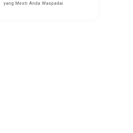
yang Mesti Anda Waspadai