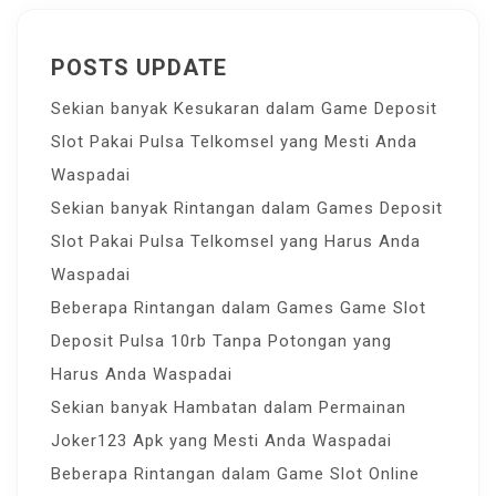
POSTS UPDATE
Sekian banyak Kesukaran dalam Game Deposit
Slot Pakai Pulsa Telkomsel yang Mesti Anda
Waspadai
Sekian banyak Rintangan dalam Games Deposit
Slot Pakai Pulsa Telkomsel yang Harus Anda
Waspadai
Beberapa Rintangan dalam Games Game Slot
Deposit Pulsa 10rb Tanpa Potongan yang
Harus Anda Waspadai
Sekian banyak Hambatan dalam Permainan
Joker123 Apk yang Mesti Anda Waspadai
Beberapa Rintangan dalam Game Slot Online