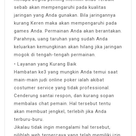
sebab akan mempengaruhi pada kualitas
jaringan yang Anda gunakan. Bila jaringannya
kurang Keren maka akan mempengaruhi pada
games Anda. Permainan Anda akan berantakan.
Parahnya, uang taruhan yang sudah Anda
keluarkan kemungkinan akan hilang jika jaringan
mogok di tengah-tengah permainan.
• Layanan yang Kurang Baik
Hambatan ke3 yang mungkin Anda temui saat
main-main judi online poker ialah akibat
costumer service yang tidak professional.
Cenderung santai respon, dan kurang sopan
membalas chat pemain. Hal tersebut tentu
akan membuat jengkel, terlebih jika Anda
terburu-buru.
Jikalau tidak ingin mengalami hal tersebut,
pilihlah web terpercaya yang telah memiliki izin