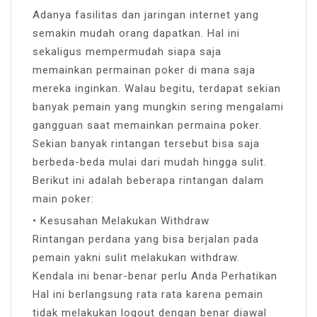
Adanya fasilitas dan jaringan internet yang
semakin mudah orang dapatkan. Hal ini
sekaligus mempermudah siapa saja
memainkan permainan poker di mana saja
mereka inginkan. Walau begitu, terdapat sekian
banyak pemain yang mungkin sering mengalami
gangguan saat memainkan permaina poker.
Sekian banyak rintangan tersebut bisa saja
berbeda-beda mulai dari mudah hingga sulit.
Berikut ini adalah beberapa rintangan dalam
main poker:
• Kesusahan Melakukan Withdraw
Rintangan perdana yang bisa berjalan pada
pemain yakni sulit melakukan withdraw.
Kendala ini benar-benar perlu Anda Perhatikan
Hal ini berlangsung rata rata karena pemain
tidak melakukan logout dengan benar diawal