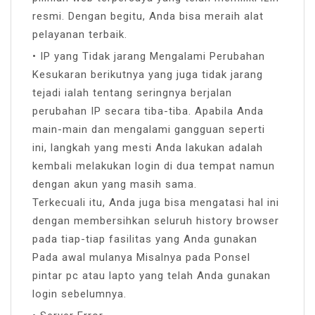
resmi. Dengan begitu, Anda bisa meraih alat
pelayanan terbaik.
• IP yang Tidak jarang Mengalami Perubahan
Kesukaran berikutnya yang juga tidak jarang
tejadi ialah tentang seringnya berjalan
perubahan IP secara tiba-tiba. Apabila Anda
main-main dan mengalami gangguan seperti
ini, langkah yang mesti Anda lakukan adalah
kembali melakukan login di dua tempat namun
dengan akun yang masih sama.
Terkecuali itu, Anda juga bisa mengatasi hal ini
dengan membersihkan seluruh history browser
pada tiap-tiap fasilitas yang Anda gunakan
Pada awal mulanya Misalnya pada Ponsel
pintar pc atau lapto yang telah Anda gunakan
login sebelumnya.