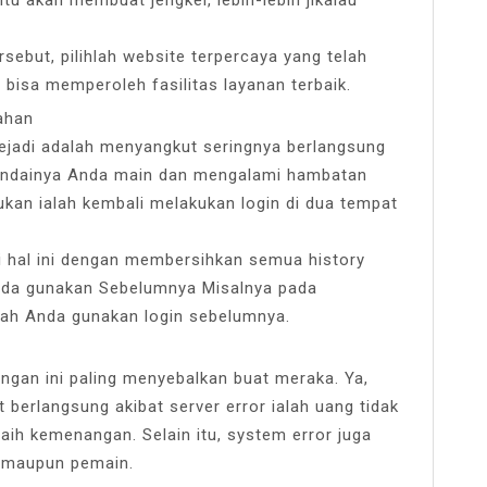
rsebut, pilihlah website terpercaya yang telah
a bisa memperoleh fasilitas layanan terbaik.
ahan
tejadi adalah menyangkut seringnya berlangsung
eandainya Anda main dan mengalami hambatan
kukan ialah kembali melakukan login di dua tempat
si hal ini dengan membersihkan semua history
Anda gunakan Sebelumnya Misalnya pada
lah Anda gunakan login sebelumnya.
angan ini paling menyebalkan buat meraka. Ya,
 berlangsung akibat server error ialah uang tidak
ih kemenangan. Selain itu, system error juga
r maupun pemain.