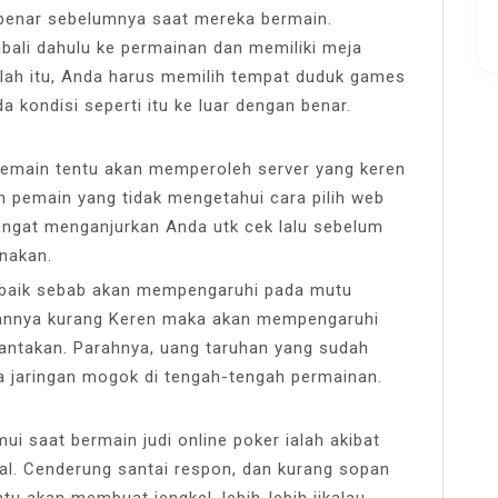
benar sebelumnya saat mereka bermain.
mbali dahulu ke permainan dan memiliki meja
elah itu, Anda harus memilih tempat duduk games
a kondisi seperti itu ke luar dengan benar.
pemain tentu akan memperoleh server yang keren
n pemain yang tidak mengetahui cara pilih web
ngat menganjurkan Anda utk cek lalu sebelum
nakan.
ng baik sebab akan mempengaruhi pada mutu
ngannya kurang Keren maka akan mempengaruhi
ntakan. Parahnya, uang taruhan yang sudah
ka jaringan mogok di tengah-tengah permainan.
i saat bermain judi online poker ialah akibat
al. Cenderung santai respon, dan kurang sopan
u akan membuat jengkel, lebih-lebih jikalau