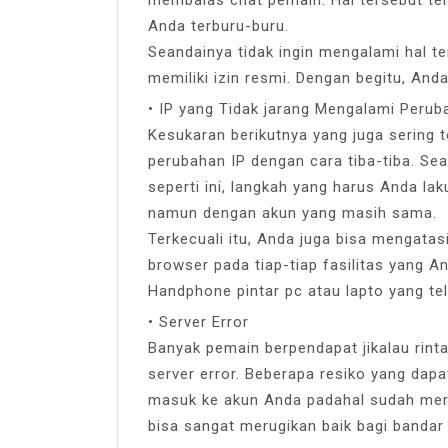
Anda terburu-buru.
Seandainya tidak ingin mengalami hal te
memiliki izin resmi. Dengan begitu, And
• IP yang Tidak jarang Mengalami Perub
Kesukaran berikutnya yang juga sering 
perubahan IP dengan cara tiba-tiba. S
seperti ini, langkah yang harus Anda la
namun dengan akun yang masih sama.
Terkecuali itu, Anda juga bisa mengata
browser pada tiap-tiap fasilitas yang 
Handphone pintar pc atau lapto yang te
• Server Error
Banyak pemain berpendapat jikalau rint
server error. Beberapa resiko yang dapat
masuk ke akun Anda padahal sudah mera
bisa sangat merugikan baik bagi banda