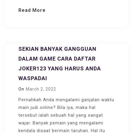
Read More
SEKIAN BANYAK GANGGUAN
DALAM GAME CARA DAFTAR
JOKER123 YANG HARUS ANDA
WASPADAI
On
March 2, 2022
Pernahkah Anda mengalami ganjalan waktu
main judi online? Bila iya, maka hal
tersebut ialah sebuah hal yang sangat
wajar. Banyak pemain yang mengalami
kendala disaat bermain taruhan. Hal itu