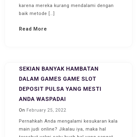
karena mereka kurang mendalami dengan
baik metode […]
Read More
SEKIAN BANYAK HAMBATAN
DALAM GAMES GAME SLOT
DEPOSIT PULSA YANG MESTI
ANDA WASPADAI
On
February 25, 2022
Pernahkah Anda mengalami kesukaran kala
main judi online? Jikalau iya, maka hal