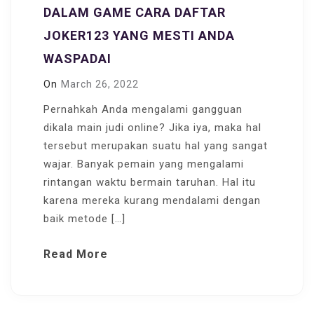
DALAM GAME CARA DAFTAR
JOKER123 YANG MESTI ANDA
WASPADAI
On
March 26, 2022
Pernahkah Anda mengalami gangguan
dikala main judi online? Jika iya, maka hal
tersebut merupakan suatu hal yang sangat
wajar. Banyak pemain yang mengalami
rintangan waktu bermain taruhan. Hal itu
karena mereka kurang mendalami dengan
baik metode […]
Read More