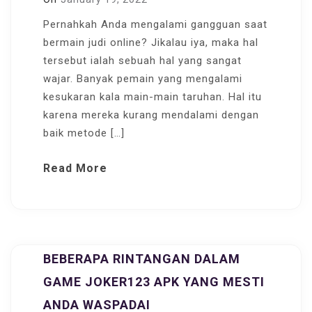
Pernahkah Anda mengalami gangguan saat
bermain judi online? Jikalau iya, maka hal
tersebut ialah sebuah hal yang sangat
wajar. Banyak pemain yang mengalami
kesukaran kala main-main taruhan. Hal itu
karena mereka kurang mendalami dengan
baik metode […]
Read More
BEBERAPA RINTANGAN DALAM
GAME JOKER123 APK YANG MESTI
ANDA WASPADAI