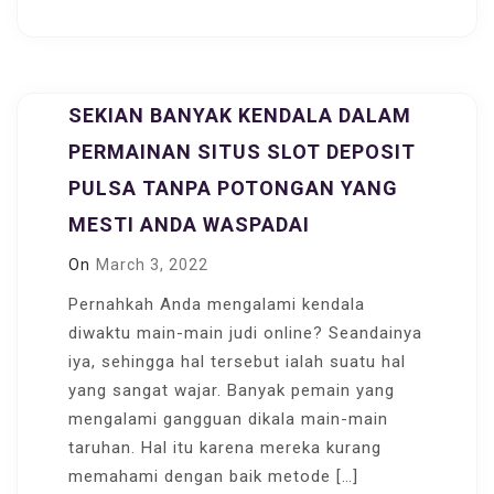
SEKIAN BANYAK KENDALA DALAM
PERMAINAN SITUS SLOT DEPOSIT
PULSA TANPA POTONGAN YANG
MESTI ANDA WASPADAI
On
March 3, 2022
Pernahkah Anda mengalami kendala
diwaktu main-main judi online? Seandainya
iya, sehingga hal tersebut ialah suatu hal
yang sangat wajar. Banyak pemain yang
mengalami gangguan dikala main-main
taruhan. Hal itu karena mereka kurang
memahami dengan baik metode […]