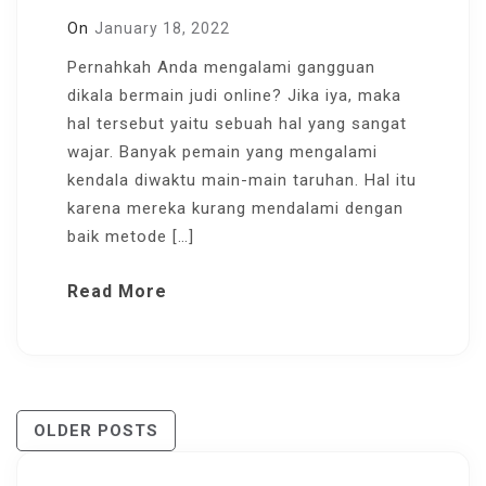
On
January 18, 2022
Pernahkah Anda mengalami gangguan
dikala bermain judi online? Jika iya, maka
hal tersebut yaitu sebuah hal yang sangat
wajar. Banyak pemain yang mengalami
kendala diwaktu main-main taruhan. Hal itu
karena mereka kurang mendalami dengan
baik metode […]
Read More
Posts
OLDER POSTS
Navigation