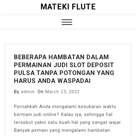
Skip
MATEKI FLUTE
to
content
Close
Menu
BEBERAPA HAMBATAN DALAM
PERMAINAN JUDI SLOT DEPOSIT
PULSA TANPA POTONGAN YANG
HARUS ANDA WASPADAI
By
admin
On
March 25, 2022
Pernahkah Anda mengalami kesukaran waktu
bermain judi online? Kalau iya, sehingga hal
tersebut yakni satu buah hal yang sangat wajar.
Banyak pemain yang mengalami hambatan