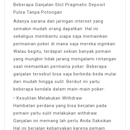
Beberapa Ganjalan Slot Pragmatic Deposit
Pulsa Tanpa Potongan
Adanya sarana dan jaringan internet yang
semakin mudah orang dapatkan. Hal ini
sekaligus membantu siapa saja memainkan
permainan poker di mana saja mereka inginkan.
Walau begitu, terdapat sekian banyak pemain
yang mungkin tidak jarang mengalami rintangan
saat memainkan permaina poker. Beberapa
ganjalan tersebut bisa saja berbeda-beda mulai
dari mudah hingga sulit. Berikut ini yaitu
beberapa kendala dalam main-main poker:
• Kesulitan Melakukan Withdraw
Hambatan perdana yang bisa berjalan pada
pemain yaitu sulit melakukan withdraw.
Ganjalan ini memang lah perlu Anda Saksikan
Hal ini berjalan kebanyakan karena pemain