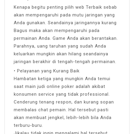
Kenapa begitu penting pilih web Terbaik sebab
akan mempengaruhi pada mutu jaringan yang
Anda gunakan. Seandainya jaringannya kurang
Bagus maka akan mempengaruhi pada
permainan Anda. Game Anda akan berantakan.
Parahnya, uang taruhan yang sudah Anda
keluarkan mungkin akan hilang seandainya
jaringan berakhir di tengah-tengah permainan.
• Pelayanan yang Kurang Baik
Hambatan ketiga yang mungkin Anda temui
saat main judi online poker adalah akibat
konsumen service yang tidak professional.
Cenderung tenang respon, dan kurang sopan
membalas chat pemain. Hal tersebut pasti
akan membuat jengkel, lebih-lebih bila Anda
terburu-buru.
Jikalau tidak ingin mengalami hal tersebut,