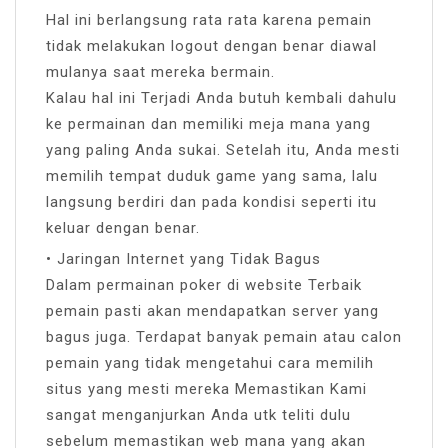
Hal ini berlangsung rata rata karena pemain
tidak melakukan logout dengan benar diawal
mulanya saat mereka bermain.
Kalau hal ini Terjadi Anda butuh kembali dahulu
ke permainan dan memiliki meja mana yang
yang paling Anda sukai. Setelah itu, Anda mesti
memilih tempat duduk game yang sama, lalu
langsung berdiri dan pada kondisi seperti itu
keluar dengan benar.
• Jaringan Internet yang Tidak Bagus
Dalam permainan poker di website Terbaik
pemain pasti akan mendapatkan server yang
bagus juga. Terdapat banyak pemain atau calon
pemain yang tidak mengetahui cara memilih
situs yang mesti mereka Memastikan Kami
sangat menganjurkan Anda utk teliti dulu
sebelum memastikan web mana yang akan