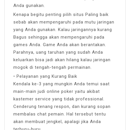
Anda gunakan.
Kenapa begitu penting pilih situs Paling baik
sebab akan mempengaruhi pada mutu jaringan
yang Anda gunakan. Kalau jaringannya kurang
Bagus sehingga akan mempengaruhi pada
games Anda. Game Anda akan berantakan.
Parahnya, uang taruhan yang sudah Anda
keluarkan bisa jadi akan hilang kalau jaringan
mogok di tengah-tengah permainan.
• Pelayanan yang Kurang Baik
Kendala ke-3 yang mungkin Anda temui saat
main-main judi online poker yaitu akibat
kastemer service yang tidak professional.
Cenderung tenang respon, dan kurang sopan
membalas chat pemain. Hal tersebut tentu
akan membuat jengkel, apalagi jika Anda
terburu-buru.