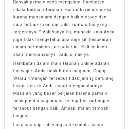
Banyak pemain yang mengalami hambatan
dikala bermain taruhan. Hal itu karena mereka
kurang mendalami dengan baik metode dan
cara terbaik main dan pilih suatu situs yang
terpercaya. Tidak hanya itu, mungkin saja Anda
juga tidak mengetahui apa saja sih kesukaran
dalam permainan judi poker ini. Kali ini kami
akan membahasnya. Jadi, simak ya.
Hambatan dalam main taruhan online adalah
hal wajar. Anda tidak butuh langsung Gugup
Walau rintangan tersebut tidak jarang berulang,
bukan berarti Anda dapat menghindarinya.
Masalah yang besar berjalan karena pemain
tidak pandai bagaimana mengatasi rintangan
tersebut dengan baik. Alhasil, malah tambah
bingung.
Lalu, apa saja sih yang jadi kendala dalam