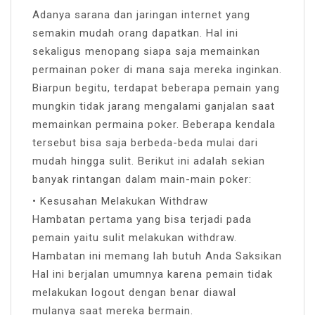
Adanya sarana dan jaringan internet yang
semakin mudah orang dapatkan. Hal ini
sekaligus menopang siapa saja memainkan
permainan poker di mana saja mereka inginkan.
Biarpun begitu, terdapat beberapa pemain yang
mungkin tidak jarang mengalami ganjalan saat
memainkan permaina poker. Beberapa kendala
tersebut bisa saja berbeda-beda mulai dari
mudah hingga sulit. Berikut ini adalah sekian
banyak rintangan dalam main-main poker:
• Kesusahan Melakukan Withdraw
Hambatan pertama yang bisa terjadi pada
pemain yaitu sulit melakukan withdraw.
Hambatan ini memang lah butuh Anda Saksikan
Hal ini berjalan umumnya karena pemain tidak
melakukan logout dengan benar diawal
mulanya saat mereka bermain.