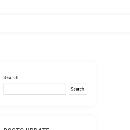
Search
Search