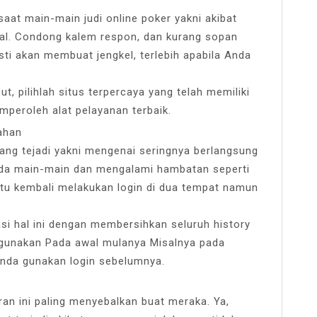
aat main-main judi online poker yakni akibat
nal. Condong kalem respon, dan kurang sopan
ti akan membuat jengkel, terlebih apabila Anda
ut, pilihlah situs terpercaya yang telah memiliki
mperoleh alat pelayanan terbaik.
ahan
rang tejadi yakni mengenai seringnya berlangsung
Anda main-main dan mengalami hambatan seperti
aitu kembali melakukan login di dua tempat namun
asi hal ini dengan membersihkan seluruh history
 gunakan Pada awal mulanya Misalnya pada
 Anda gunakan login sebelumnya.
an ini paling menyebalkan buat meraka. Ya,