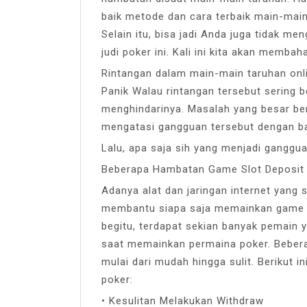
baik metode dan cara terbaik main-main
Selain itu, bisa jadi Anda juga tidak m
judi poker ini. Kali ini kita akan membah
Rintangan dalam main-main taruhan onli
Panik Walau rintangan tersebut sering b
menghindarinya. Masalah yang besar be
mengatasi gangguan tersebut dengan bai
Lalu, apa saja sih yang menjadi ganggu
Beberapa Hambatan Game Slot Deposit
Adanya alat dan jaringan internet yang 
membantu siapa saja memainkan game p
begitu, terdapat sekian banyak pemain 
saat memainkan permaina poker. Bebera
mulai dari mudah hingga sulit. Berikut 
poker:
• Kesulitan Melakukan Withdraw