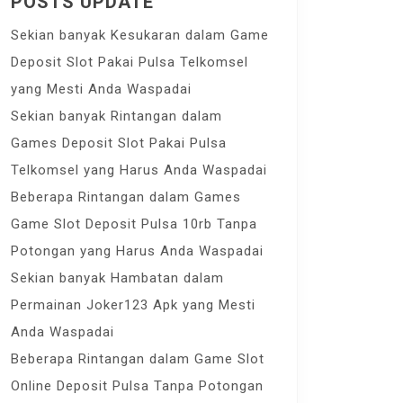
POSTS UPDATE
Sekian banyak Kesukaran dalam Game
Deposit Slot Pakai Pulsa Telkomsel
yang Mesti Anda Waspadai
Sekian banyak Rintangan dalam
Games Deposit Slot Pakai Pulsa
Telkomsel yang Harus Anda Waspadai
Beberapa Rintangan dalam Games
Game Slot Deposit Pulsa 10rb Tanpa
Potongan yang Harus Anda Waspadai
Sekian banyak Hambatan dalam
Permainan Joker123 Apk yang Mesti
Anda Waspadai
Beberapa Rintangan dalam Game Slot
Online Deposit Pulsa Tanpa Potongan