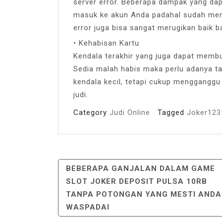
server error. Beberapa dampak yang dapat
masuk ke akun Anda padahal sudah men
error juga bisa sangat merugikan baik 
• Kehabisan Kartu
Kendala terakhir yang juga dapat membu
Sedia malah habis maka perlu adanya ta
kendala kecil, tetapi cukup mengganggu
judi.
Category
Judi Online
Tagged
Joker123
Post
BEBERAPA GANJALAN DALAM GAME
SLOT JOKER DEPOSIT PULSA 10RB
Navigation
TANPA POTONGAN YANG MESTI ANDA
WASPADAI