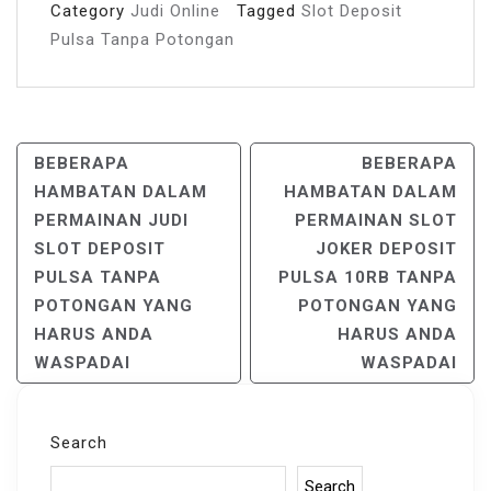
Category
Judi Online
Tagged
Slot Deposit
Pulsa Tanpa Potongan
Post
BEBERAPA
BEBERAPA
HAMBATAN DALAM
HAMBATAN DALAM
Navigation
PERMAINAN JUDI
PERMAINAN SLOT
SLOT DEPOSIT
JOKER DEPOSIT
PULSA TANPA
PULSA 10RB TANPA
POTONGAN YANG
POTONGAN YANG
HARUS ANDA
HARUS ANDA
WASPADAI
WASPADAI
Search
Search