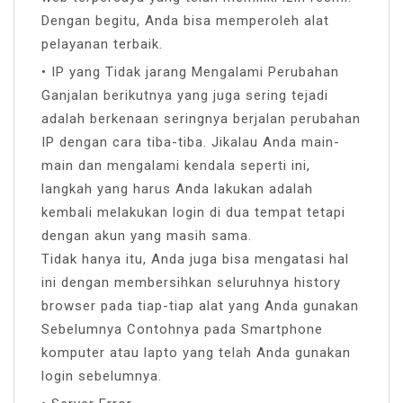
Dengan begitu, Anda bisa memperoleh alat
pelayanan terbaik.
• IP yang Tidak jarang Mengalami Perubahan
Ganjalan berikutnya yang juga sering tejadi
adalah berkenaan seringnya berjalan perubahan
IP dengan cara tiba-tiba. Jikalau Anda main-
main dan mengalami kendala seperti ini,
langkah yang harus Anda lakukan adalah
kembali melakukan login di dua tempat tetapi
dengan akun yang masih sama.
Tidak hanya itu, Anda juga bisa mengatasi hal
ini dengan membersihkan seluruhnya history
browser pada tiap-tiap alat yang Anda gunakan
Sebelumnya Contohnya pada Smartphone
komputer atau lapto yang telah Anda gunakan
login sebelumnya.