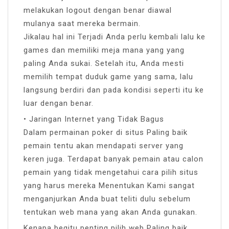
melakukan logout dengan benar diawal
mulanya saat mereka bermain.
Jikalau hal ini Terjadi Anda perlu kembali lalu ke
games dan memiliki meja mana yang yang
paling Anda sukai. Setelah itu, Anda mesti
memilih tempat duduk game yang sama, lalu
langsung berdiri dan pada kondisi seperti itu ke
luar dengan benar.
• Jaringan Internet yang Tidak Bagus
Dalam permainan poker di situs Paling baik
pemain tentu akan mendapati server yang
keren juga. Terdapat banyak pemain atau calon
pemain yang tidak mengetahui cara pilih situs
yang harus mereka Menentukan Kami sangat
menganjurkan Anda buat teliti dulu sebelum
tentukan web mana yang akan Anda gunakan.
Kenapa begitu penting pilih web Paling baik