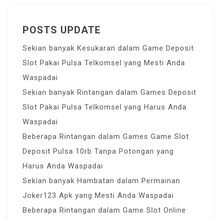
POSTS UPDATE
Sekian banyak Kesukaran dalam Game Deposit
Slot Pakai Pulsa Telkomsel yang Mesti Anda
Waspadai
Sekian banyak Rintangan dalam Games Deposit
Slot Pakai Pulsa Telkomsel yang Harus Anda
Waspadai
Beberapa Rintangan dalam Games Game Slot
Deposit Pulsa 10rb Tanpa Potongan yang
Harus Anda Waspadai
Sekian banyak Hambatan dalam Permainan
Joker123 Apk yang Mesti Anda Waspadai
Beberapa Rintangan dalam Game Slot Online