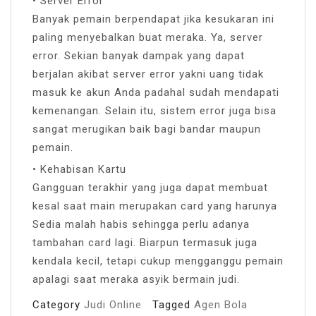
• Server Error
Banyak pemain berpendapat jika kesukaran ini
paling menyebalkan buat meraka. Ya, server
error. Sekian banyak dampak yang dapat
berjalan akibat server error yakni uang tidak
masuk ke akun Anda padahal sudah mendapati
kemenangan. Selain itu, sistem error juga bisa
sangat merugikan baik bagi bandar maupun
pemain.
• Kehabisan Kartu
Gangguan terakhir yang juga dapat membuat
kesal saat main merupakan card yang harunya
Sedia malah habis sehingga perlu adanya
tambahan card lagi. Biarpun termasuk juga
kendala kecil, tetapi cukup mengganggu pemain
apalagi saat meraka asyik bermain judi.
Category
Judi Online
Tagged
Agen Bola