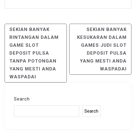
Post
SEKIAN BANYAK
SEKIAN BANYAK
RINTANGAN DALAM
KESUKARAN DALAM
Navigation
GAME SLOT
GAMES JUDI SLOT
DEPOSIT PULSA
DEPOSIT PULSA
TANPA POTONGAN
YANG MESTI ANDA
YANG MESTI ANDA
WASPADAI
WASPADAI
Search
Search