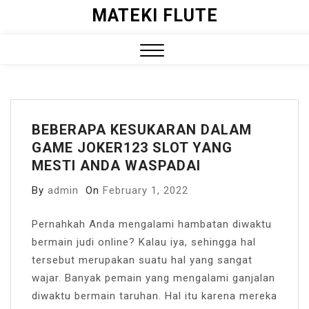
Skip
MATEKI FLUTE
to
content
Close
Menu
BEBERAPA KESUKARAN DALAM
GAME JOKER123 SLOT YANG
MESTI ANDA WASPADAI
By
admin
On
February 1, 2022
Pernahkah Anda mengalami hambatan diwaktu
bermain judi online? Kalau iya, sehingga hal
tersebut merupakan suatu hal yang sangat
wajar. Banyak pemain yang mengalami ganjalan
diwaktu bermain taruhan. Hal itu karena mereka