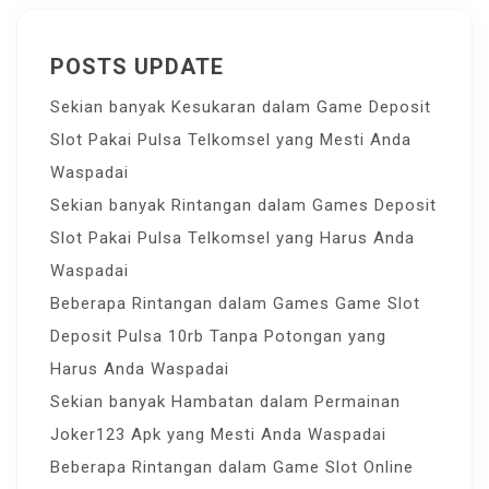
POSTS UPDATE
Sekian banyak Kesukaran dalam Game Deposit
Slot Pakai Pulsa Telkomsel yang Mesti Anda
Waspadai
Sekian banyak Rintangan dalam Games Deposit
Slot Pakai Pulsa Telkomsel yang Harus Anda
Waspadai
Beberapa Rintangan dalam Games Game Slot
Deposit Pulsa 10rb Tanpa Potongan yang
Harus Anda Waspadai
Sekian banyak Hambatan dalam Permainan
Joker123 Apk yang Mesti Anda Waspadai
Beberapa Rintangan dalam Game Slot Online