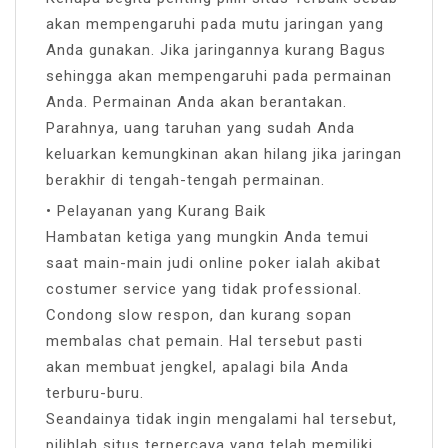
akan mempengaruhi pada mutu jaringan yang
Anda gunakan. Jika jaringannya kurang Bagus
sehingga akan mempengaruhi pada permainan
Anda. Permainan Anda akan berantakan.
Parahnya, uang taruhan yang sudah Anda
keluarkan kemungkinan akan hilang jika jaringan
berakhir di tengah-tengah permainan.
• Pelayanan yang Kurang Baik
Hambatan ketiga yang mungkin Anda temui
saat main-main judi online poker ialah akibat
costumer service yang tidak professional.
Condong slow respon, dan kurang sopan
membalas chat pemain. Hal tersebut pasti
akan membuat jengkel, apalagi bila Anda
terburu-buru.
Seandainya tidak ingin mengalami hal tersebut,
pilihlah situs terpercaya yang telah memiliki