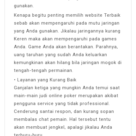
gunakan.
Kenapa begitu penting memilih website Terbaik
sebab akan mempengaruhi pada mutu jaringan
yang Anda gunakan. Jikalau jaringannya kurang
Keren maka akan mempengaruhi pada games
Anda. Game Anda akan berantakan. Parahnya,
uang taruhan yang sudah Anda keluarkan
kemungkinan akan hilang bila jaringan mogok di
tengah-tengah permainan.
• Layanan yang Kurang Baik
Ganjalan ketiga yang mungkin Anda temui saat
main-main judi online poker merupakan akibat
pengguna service yang tidak professional.
Cenderung santai respon, dan kurang sopan
membalas chat pemain. Hal tersebut tentu
akan membuat jengkel, apalagi jikalau Anda
terburu-buru.