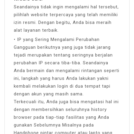
Seandainya tidak ingin mengalami hal tersebut,
pilihlah website terpercaya yang telah memiliki
izin resmi. Dengan begitu, Anda bisa meraih
alat layanan terbaik.
• IP yang Sering Mengalami Perubahan
Gangguan berikutnya yang juga tidak jarang
tejadi merupakan tentang seringnya berjalan
perubahan IP secara tiba-tiba. Seandainya
Anda bermain dan mengalami rintangan seperti
ini, langkah yang harus Anda lakukan yakni
kembali melakukan login di dua tempat tapi
dengan akun yang masih sama.
Terkecuali itu, Anda juga bisa mengatasi hal ini
dengan membersihkan seluruhnya history
browser pada tiap-tiap fasilitas yang Anda
gunakan Sebelumnya Misalnya pada
Handphone pintar computer atau lapto yang