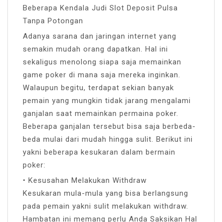
Beberapa Kendala Judi Slot Deposit Pulsa
Tanpa Potongan
Adanya sarana dan jaringan internet yang
semakin mudah orang dapatkan. Hal ini
sekaligus menolong siapa saja memainkan
game poker di mana saja mereka inginkan.
Walaupun begitu, terdapat sekian banyak
pemain yang mungkin tidak jarang mengalami
ganjalan saat memainkan permaina poker.
Beberapa ganjalan tersebut bisa saja berbeda-
beda mulai dari mudah hingga sulit. Berikut ini
yakni beberapa kesukaran dalam bermain
poker:
• Kesusahan Melakukan Withdraw
Kesukaran mula-mula yang bisa berlangsung
pada pemain yakni sulit melakukan withdraw.
Hambatan ini memang perlu Anda Saksikan Hal