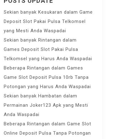
POSTS UPDATE
Sekian banyak Kesukaran dalam Game
Deposit Slot Pakai Pulsa Telkomsel
yang Mesti Anda Waspadai
Sekian banyak Rintangan dalam
Games Deposit Slot Pakai Pulsa
Telkomsel yang Harus Anda Waspadai
Beberapa Rintangan dalam Games
Game Slot Deposit Pulsa 10rb Tanpa
Potongan yang Harus Anda Waspadai
Sekian banyak Hambatan dalam
Permainan Joker123 Apk yang Mesti
Anda Waspadai
Beberapa Rintangan dalam Game Slot
Online Deposit Pulsa Tanpa Potongan