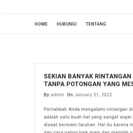
Skip
to
content
HOME
HUBUNGI
TENTANG
SEKIAN BANYAK RINTANGAN
TANPA POTONGAN YANG MES
By
admin
On
January 31, 2022
Pernahkah Anda mengalami rintangan dika
adalah satu buah hal yang sangat waja
disaat bermain taruhan. Hal itu karen
dan cara paling baik main dan memilih 