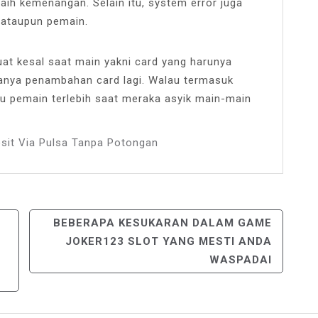
ih kemenangan. Selain itu, system error juga
 ataupun pemain.
at kesal saat main yakni card yang harunya
danya penambahan card lagi. Walau termasuk
u pemain terlebih saat meraka asyik main-main
osit Via Pulsa Tanpa Potongan
BEBERAPA KESUKARAN DALAM GAME
JOKER123 SLOT YANG MESTI ANDA
WASPADAI