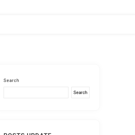
Search
Search