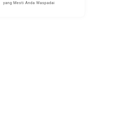
yang Mesti Anda Waspadai