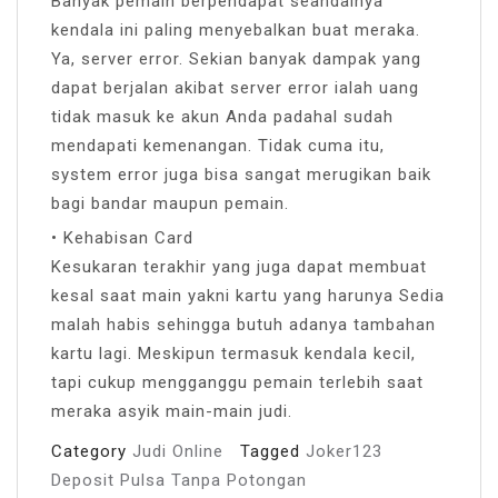
Banyak pemain berpendapat seandainya
kendala ini paling menyebalkan buat meraka.
Ya, server error. Sekian banyak dampak yang
dapat berjalan akibat server error ialah uang
tidak masuk ke akun Anda padahal sudah
mendapati kemenangan. Tidak cuma itu,
system error juga bisa sangat merugikan baik
bagi bandar maupun pemain.
• Kehabisan Card
Kesukaran terakhir yang juga dapat membuat
kesal saat main yakni kartu yang harunya Sedia
malah habis sehingga butuh adanya tambahan
kartu lagi. Meskipun termasuk kendala kecil,
tapi cukup mengganggu pemain terlebih saat
meraka asyik main-main judi.
Category
Judi Online
Tagged
Joker123
Deposit Pulsa Tanpa Potongan