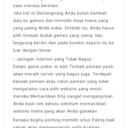
saat mereka bermain.
Jika hal ini Berlangsung Anda butuh kembali
dulu ke games dan memiliki meja mana yang
yang paling Anda sukai. Setelah itu, Anda harus
pilih tempat duduk games yang sama, lalu
langsung berdiri dan pada kondisi seperti itu ke
luar dengan benar.
• Jaringan Internet yang Tidak Bagus
Dalam game poker di web Terbaik pemain pasti
akan meraih server yang bagus juga. Terdapat
banyak pemain atau calon pemain yang tidak
mengetahui cara pilih website yang mesti
mereka Memastikan Kita sangat menganjurkan
Anda buat cek dahulu sebelum memastikan
website mana yang akan Anda gunakan.
Kenapa begitu penting memilih situs Paling baik
sebab akan mempengaruhi pada kualitas