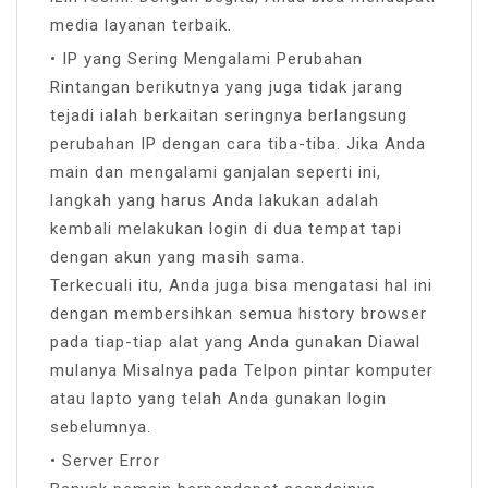
media layanan terbaik.
• IP yang Sering Mengalami Perubahan
Rintangan berikutnya yang juga tidak jarang
tejadi ialah berkaitan seringnya berlangsung
perubahan IP dengan cara tiba-tiba. Jika Anda
main dan mengalami ganjalan seperti ini,
langkah yang harus Anda lakukan adalah
kembali melakukan login di dua tempat tapi
dengan akun yang masih sama.
Terkecuali itu, Anda juga bisa mengatasi hal ini
dengan membersihkan semua history browser
pada tiap-tiap alat yang Anda gunakan Diawal
mulanya Misalnya pada Telpon pintar komputer
atau lapto yang telah Anda gunakan login
sebelumnya.
• Server Error