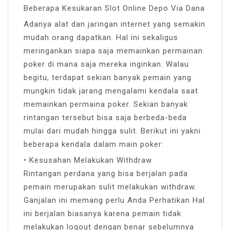
Beberapa Kesukaran Slot Online Depo Via Dana
Adanya alat dan jaringan internet yang semakin
mudah orang dapatkan. Hal ini sekaligus
meringankan siapa saja memainkan permainan
poker di mana saja mereka inginkan. Walau
begitu, terdapat sekian banyak pemain yang
mungkin tidak jarang mengalami kendala saat
memainkan permaina poker. Sekian banyak
rintangan tersebut bisa saja berbeda-beda
mulai dari mudah hingga sulit. Berikut ini yakni
beberapa kendala dalam main poker:
• Kesusahan Melakukan Withdraw
Rintangan perdana yang bisa berjalan pada
pemain merupakan sulit melakukan withdraw.
Ganjalan ini memang perlu Anda Perhatikan Hal
ini berjalan biasanya karena pemain tidak
melakukan logout dengan benar sebelumnya