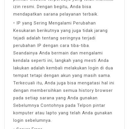
izin resmi. Dengan begitu, Anda bisa
mendapatkan sarana pelayanan terbaik.
• IP yang Sering Mengalami Perubahan
Kesukaran berikutnya yang juga tidak jarang
tejadi adalah tentang seringnya terjadi
perubahan IP dengan cara tiba-tiba.
Seandainya Anda bermain dan mengalami
kendala seperti ini, langkah yang mesti Anda
lakukan adalah kembali melakukan login di dua
tempat tetapi dengan akun yang masih sama.
Terkecuali itu, Anda juga bisa mengatasi hal ini
dengan membersihkan semua history browser
pada setiap sarana yang Anda gunakan
Sebelumnya Contohnya pada Telpon pintar
komputer atau lapto yang telah Anda gunakan
login sebelumnya.