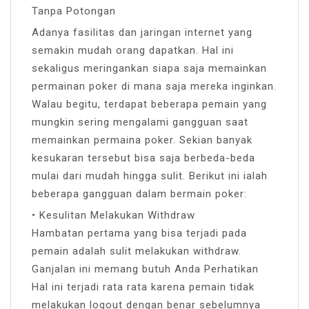
Tanpa Potongan
Adanya fasilitas dan jaringan internet yang
semakin mudah orang dapatkan. Hal ini
sekaligus meringankan siapa saja memainkan
permainan poker di mana saja mereka inginkan.
Walau begitu, terdapat beberapa pemain yang
mungkin sering mengalami gangguan saat
memainkan permaina poker. Sekian banyak
kesukaran tersebut bisa saja berbeda-beda
mulai dari mudah hingga sulit. Berikut ini ialah
beberapa gangguan dalam bermain poker:
• Kesulitan Melakukan Withdraw
Hambatan pertama yang bisa terjadi pada
pemain adalah sulit melakukan withdraw.
Ganjalan ini memang butuh Anda Perhatikan
Hal ini terjadi rata rata karena pemain tidak
melakukan logout dengan benar sebelumnya