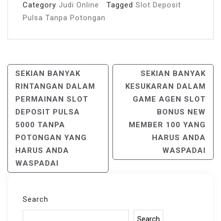
Category
Judi Online
Tagged
Slot Deposit
Pulsa Tanpa Potongan
Post
SEKIAN BANYAK
SEKIAN BANYAK
RINTANGAN DALAM
KESUKARAN DALAM
Navigation
PERMAINAN SLOT
GAME AGEN SLOT
DEPOSIT PULSA
BONUS NEW
5000 TANPA
MEMBER 100 YANG
POTONGAN YANG
HARUS ANDA
HARUS ANDA
WASPADAI
WASPADAI
Search
Search