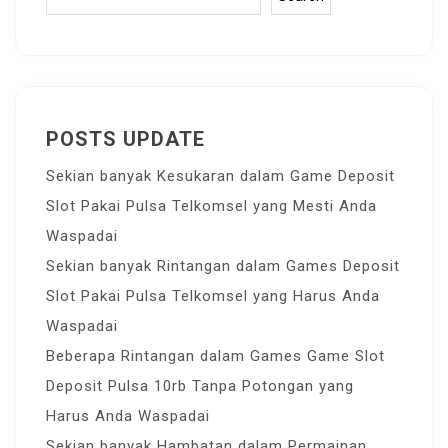
POSTS UPDATE
Sekian banyak Kesukaran dalam Game Deposit
Slot Pakai Pulsa Telkomsel yang Mesti Anda
Waspadai
Sekian banyak Rintangan dalam Games Deposit
Slot Pakai Pulsa Telkomsel yang Harus Anda
Waspadai
Beberapa Rintangan dalam Games Game Slot
Deposit Pulsa 10rb Tanpa Potongan yang
Harus Anda Waspadai
Sekian banyak Hambatan dalam Permainan