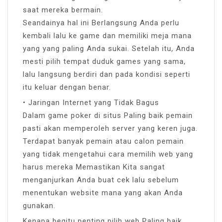
saat mereka bermain.
Seandainya hal ini Berlangsung Anda perlu
kembali lalu ke game dan memiliki meja mana
yang yang paling Anda sukai. Setelah itu, Anda
mesti pilih tempat duduk games yang sama,
lalu langsung berdiri dan pada kondisi seperti
itu keluar dengan benar.
• Jaringan Internet yang Tidak Bagus
Dalam game poker di situs Paling baik pemain
pasti akan memperoleh server yang keren juga.
Terdapat banyak pemain atau calon pemain
yang tidak mengetahui cara memilih web yang
harus mereka Memastikan Kita sangat
menganjurkan Anda buat cek lalu sebelum
menentukan website mana yang akan Anda
gunakan.
Kenapa begitu penting pilih web Paling baik