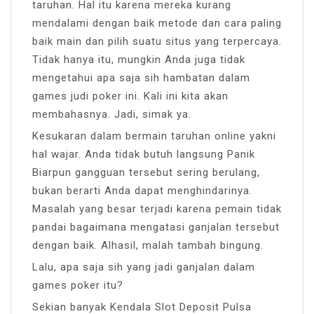
taruhan. Hal itu karena mereka kurang
mendalami dengan baik metode dan cara paling
baik main dan pilih suatu situs yang terpercaya.
Tidak hanya itu, mungkin Anda juga tidak
mengetahui apa saja sih hambatan dalam
games judi poker ini. Kali ini kita akan
membahasnya. Jadi, simak ya.
Kesukaran dalam bermain taruhan online yakni
hal wajar. Anda tidak butuh langsung Panik
Biarpun gangguan tersebut sering berulang,
bukan berarti Anda dapat menghindarinya.
Masalah yang besar terjadi karena pemain tidak
pandai bagaimana mengatasi ganjalan tersebut
dengan baik. Alhasil, malah tambah bingung.
Lalu, apa saja sih yang jadi ganjalan dalam
games poker itu?
Sekian banyak Kendala Slot Deposit Pulsa