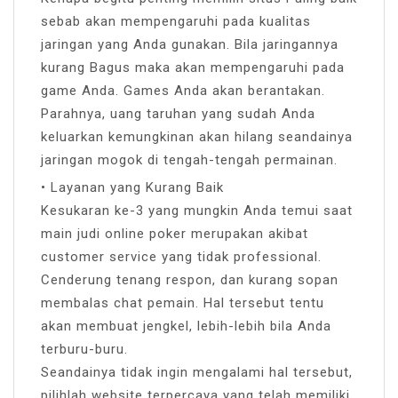
sebab akan mempengaruhi pada kualitas
jaringan yang Anda gunakan. Bila jaringannya
kurang Bagus maka akan mempengaruhi pada
game Anda. Games Anda akan berantakan.
Parahnya, uang taruhan yang sudah Anda
keluarkan kemungkinan akan hilang seandainya
jaringan mogok di tengah-tengah permainan.
• Layanan yang Kurang Baik
Kesukaran ke-3 yang mungkin Anda temui saat
main judi online poker merupakan akibat
customer service yang tidak professional.
Cenderung tenang respon, dan kurang sopan
membalas chat pemain. Hal tersebut tentu
akan membuat jengkel, lebih-lebih bila Anda
terburu-buru.
Seandainya tidak ingin mengalami hal tersebut,
pilihlah website terpercaya yang telah memiliki