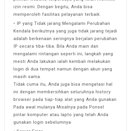
izin resmi. Dengan begitu, Anda bisa
memperoleh fasilitas pelayanan terbaik.
• IP yang Tidak jarang Mengalami Perubahan
Kendala berikutnya yang juga tidak jarang tejadi
adalah berkenaan seringnya berjalan perubahan
IP secara tiba-tiba. Bila Anda main dan
mengalami rintangan seperti ini, langkah yang
mesti Anda lakukan ialah kembali melakukan
login di dua tempat namun dengan akun yang
masih sama.
Tidak cuma itu, Anda juga bisa mengatasi hal
ini dengan membersihkan seluruhnya history
browser pada tiap-tiap alat yang Anda gunakan
Pada awal mulanya Misalnya pada Ponsel
pintar komputer atau lapto yang telah Anda
gunakan login sebelumnya.