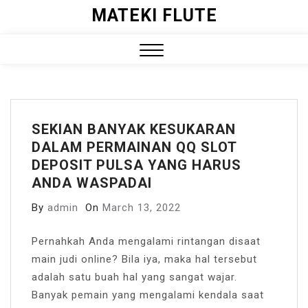
Skip
MATEKI FLUTE
to
content
Close
Menu
SEKIAN BANYAK KESUKARAN
DALAM PERMAINAN QQ SLOT
DEPOSIT PULSA YANG HARUS
ANDA WASPADAI
By
admin
On
March 13, 2022
Pernahkah Anda mengalami rintangan disaat
main judi online? Bila iya, maka hal tersebut
adalah satu buah hal yang sangat wajar.
Banyak pemain yang mengalami kendala saat