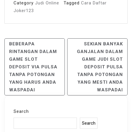
Category
Judi Online
Tagged
Cara Daftar
Joker123
Post
BEBERAPA
SEKIAN BANYAK
RINTANGAN DALAM
GANJALAN DALAM
Navigation
GAME SLOT
GAME JUDI SLOT
DEPOSIT VIA PULSA
DEPOSIT PULSA
TANPA POTONGAN
TANPA POTONGAN
YANG HARUS ANDA
YANG MESTI ANDA
WASPADAI
WASPADAI
Search
Search