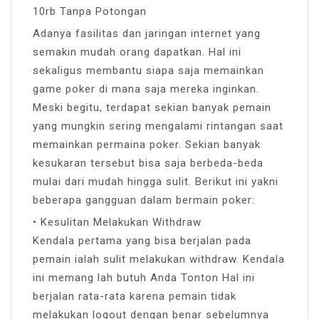
10rb Tanpa Potongan
Adanya fasilitas dan jaringan internet yang
semakin mudah orang dapatkan. Hal ini
sekaligus membantu siapa saja memainkan
game poker di mana saja mereka inginkan.
Meski begitu, terdapat sekian banyak pemain
yang mungkin sering mengalami rintangan saat
memainkan permaina poker. Sekian banyak
kesukaran tersebut bisa saja berbeda-beda
mulai dari mudah hingga sulit. Berikut ini yakni
beberapa gangguan dalam bermain poker:
• Kesulitan Melakukan Withdraw
Kendala pertama yang bisa berjalan pada
pemain ialah sulit melakukan withdraw. Kendala
ini memang lah butuh Anda Tonton Hal ini
berjalan rata-rata karena pemain tidak
melakukan logout dengan benar sebelumnya