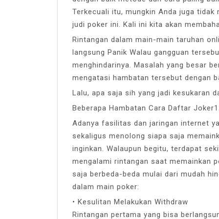
Terkecuali itu, mungkin Anda juga tida
judi poker ini. Kali ini kita akan membah
Rintangan dalam main-main taruhan onli
langsung Panik Walau gangguan tersebut
menghindarinya. Masalah yang besar be
mengatasi hambatan tersebut dengan bai
Lalu, apa saja sih yang jadi kesukaran 
Beberapa Hambatan Cara Daftar Joker
Adanya fasilitas dan jaringan internet 
sekaligus menolong siapa saja memain
inginkan. Walaupun begitu, terdapat se
mengalami rintangan saat memainkan pe
saja berbeda-beda mulai dari mudah hing
dalam main poker:
• Kesulitan Melakukan Withdraw
Rintangan pertama yang bisa berlangsun