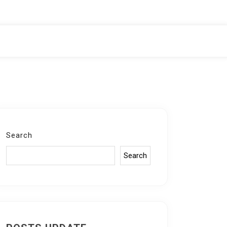
Search
Search