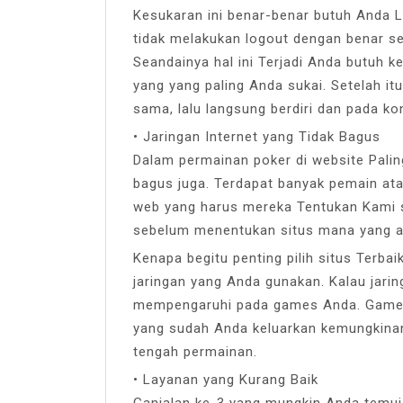
Kesukaran ini benar-benar butuh Anda Li
tidak melakukan logout dengan benar s
Seandainya hal ini Terjadi Anda butuh 
yang yang paling Anda sukai. Setelah it
sama, lalu langsung berdiri dan pada kon
• Jaringan Internet yang Tidak Bagus
Dalam permainan poker di website Palin
bagus juga. Terdapat banyak pemain ata
web yang harus mereka Tentukan Kami s
sebelum menentukan situs mana yang a
Kenapa begitu penting pilih situs Terb
jaringan yang Anda gunakan. Kalau jari
mempengaruhi pada games Anda. Games 
yang sudah Anda keluarkan kemungkinan a
tengah permainan.
• Layanan yang Kurang Baik
Ganjalan ke-3 yang mungkin Anda temui