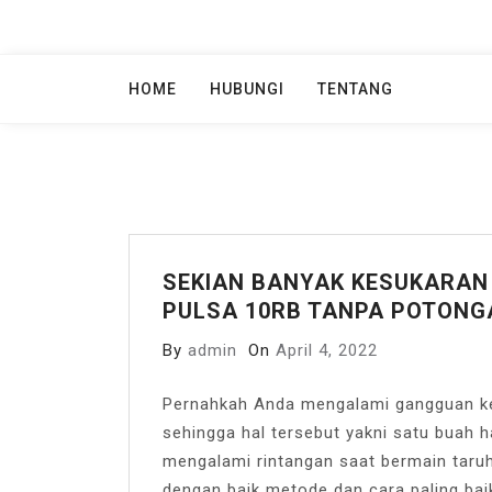
Skip
to
content
HOME
HUBUNGI
TENTANG
SEKIAN BANYAK KESUKARAN
PULSA 10RB TANPA POTONG
By
admin
On
April 4, 2022
Pernahkah Anda mengalami gangguan ket
sehingga hal tersebut yakni satu buah 
mengalami rintangan saat bermain taru
dengan baik metode dan cara paling bai