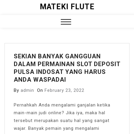
Skip
MATEKI FLUTE
to
content
Close
Menu
SEKIAN BANYAK GANGGUAN
DALAM PERMAINAN SLOT DEPOSIT
PULSA INDOSAT YANG HARUS
ANDA WASPADAI
By
admin
On
February 23, 2022
Pernahkah Anda mengalami ganjalan ketika
main-main judi online? Jika iya, maka hal
tersebut merupakan suatu hal yang sangat
wajar. Banyak pemain yang mengalami