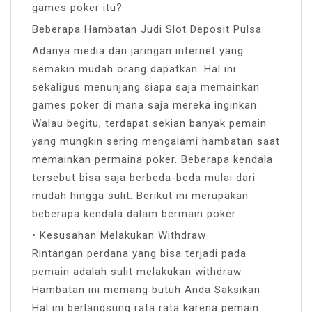
games poker itu?
Beberapa Hambatan Judi Slot Deposit Pulsa
Adanya media dan jaringan internet yang
semakin mudah orang dapatkan. Hal ini
sekaligus menunjang siapa saja memainkan
games poker di mana saja mereka inginkan.
Walau begitu, terdapat sekian banyak pemain
yang mungkin sering mengalami hambatan saat
memainkan permaina poker. Beberapa kendala
tersebut bisa saja berbeda-beda mulai dari
mudah hingga sulit. Berikut ini merupakan
beberapa kendala dalam bermain poker:
• Kesusahan Melakukan Withdraw
Rintangan perdana yang bisa terjadi pada
pemain adalah sulit melakukan withdraw.
Hambatan ini memang butuh Anda Saksikan
Hal ini berlangsung rata rata karena pemain