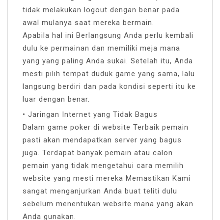
tidak melakukan logout dengan benar pada
awal mulanya saat mereka bermain.
Apabila hal ini Berlangsung Anda perlu kembali
dulu ke permainan dan memiliki meja mana
yang yang paling Anda sukai. Setelah itu, Anda
mesti pilih tempat duduk game yang sama, lalu
langsung berdiri dan pada kondisi seperti itu ke
luar dengan benar.
• Jaringan Internet yang Tidak Bagus
Dalam game poker di website Terbaik pemain
pasti akan mendapatkan server yang bagus
juga. Terdapat banyak pemain atau calon
pemain yang tidak mengetahui cara memilih
website yang mesti mereka Memastikan Kami
sangat menganjurkan Anda buat teliti dulu
sebelum menentukan website mana yang akan
Anda gunakan.