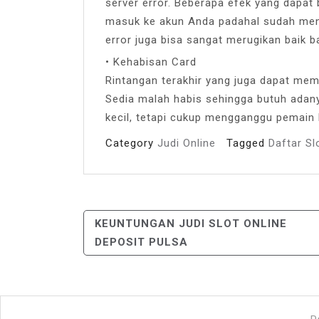
server error. Beberapa efek yang dapat b
masuk ke akun Anda padahal sudah men
error juga bisa sangat merugikan baik 
• Kehabisan Card
Rintangan terakhir yang juga dapat mem
Sedia malah habis sehingga butuh adan
kecil, tetapi cukup mengganggu pemain l
Category
Judi Online
Tagged
Daftar Sl
Post
KEUNTUNGAN JUDI SLOT ONLINE
DEPOSIT PULSA
Navigation