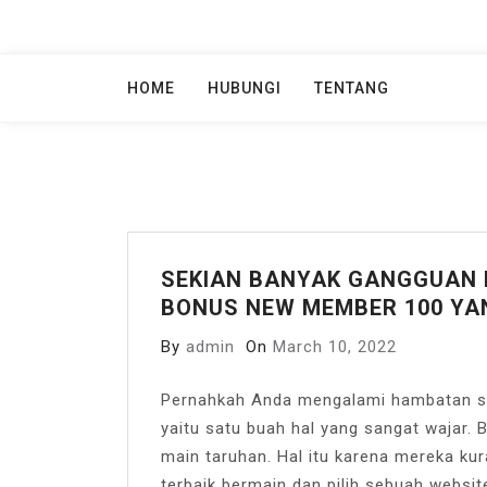
Skip
to
content
HOME
HUBUNGI
TENTANG
SEKIAN BANYAK GANGGUAN 
BONUS NEW MEMBER 100 YA
By
admin
On
March 10, 2022
Pernahkah Anda mengalami hambatan saat
yaitu satu buah hal yang sangat wajar.
main taruhan. Hal itu karena mereka k
terbaik bermain dan pilih sebuah websit