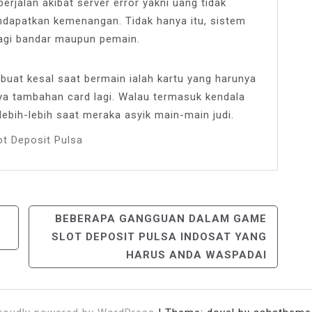
erjalan akibat server error yakni uang tidak
dapatkan kemenangan. Tidak hanya itu, sistem
bagi bandar maupun pemain.
buat kesal saat bermain ialah kartu yang harunya
ya tambahan card lagi. Walau termasuk kendala
ebih-lebih saat meraka asyik main-main judi.
ot Deposit Pulsa
BEBERAPA GANGGUAN DALAM GAME
SLOT DEPOSIT PULSA INDOSAT YANG
HARUS ANDA WASPADAI