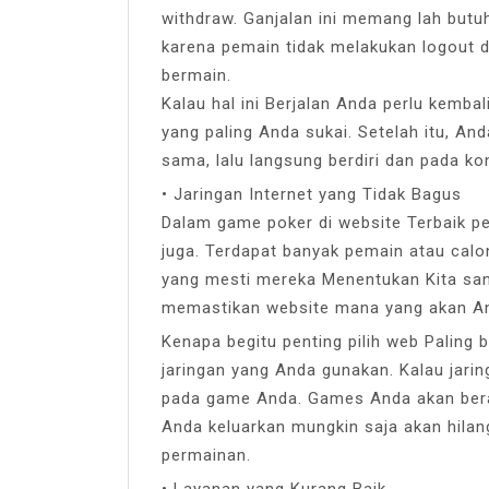
withdraw. Ganjalan ini memang lah butuh
karena pemain tidak melakukan logout 
bermain.
Kalau hal ini Berjalan Anda perlu kemba
yang paling Anda sukai. Setelah itu, A
sama, lalu langsung berdiri dan pada kon
• Jaringan Internet yang Tidak Bagus
Dalam game poker di website Terbaik p
juga. Terdapat banyak pemain atau calon
yang mesti mereka Menentukan Kita sa
memastikan website mana yang akan A
Kenapa begitu penting pilih web Paling
jaringan yang Anda gunakan. Kalau jar
pada game Anda. Games Anda akan bera
Anda keluarkan mungkin saja akan hilan
permainan.
• Layanan yang Kurang Baik