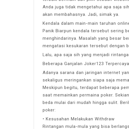
Anda juga tidak mengetahui apa saja sih 
akan membahasnya. Jadi, simak ya.
Kendala dalam main-main taruhan online
Panik Biarpun kendala tersebut sering b
menghindarinya. Masalah yang besar be
mengatasi kesukaran tersebut dengan ba
Lalu, apa saja sih yang menjadi rintang
Beberapa Ganjalan Joker123 Terpercay
Adanya sarana dan jaringan internet ya
sekaligus meringankan siapa saja mema
Meskipun begitu, terdapat beberapa pe
saat memainkan permaina poker. Sekian
beda mulai dari mudah hingga sulit. Ber
poker:
• Kesusahan Melakukan Withdraw
Rintangan mula-mula yang bisa berlang