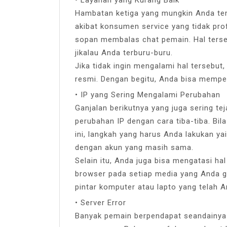
Hambatan ketiga yang mungkin Anda tem
akibat konsumen service yang tidak pro
sopan membalas chat pemain. Hal terseb
jikalau Anda terburu-buru.
Jika tidak ingin mengalami hal tersebut,
resmi. Dengan begitu, Anda bisa memper
• IP yang Sering Mengalami Perubahan
Ganjalan berikutnya yang juga sering tej
perubahan IP dengan cara tiba-tiba. Bi
ini, langkah yang harus Anda lakukan y
dengan akun yang masih sama.
Selain itu, Anda juga bisa mengatasi ha
browser pada setiap media yang Anda g
pintar komputer atau lapto yang telah 
• Server Error
Banyak pemain berpendapat seandainya g