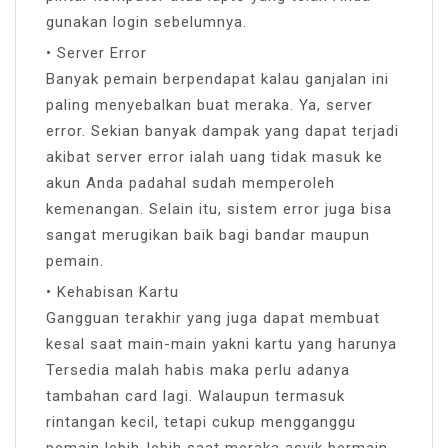
gunakan login sebelumnya.
• Server Error
Banyak pemain berpendapat kalau ganjalan ini
paling menyebalkan buat meraka. Ya, server
error. Sekian banyak dampak yang dapat terjadi
akibat server error ialah uang tidak masuk ke
akun Anda padahal sudah memperoleh
kemenangan. Selain itu, sistem error juga bisa
sangat merugikan baik bagi bandar maupun
pemain.
• Kehabisan Kartu
Gangguan terakhir yang juga dapat membuat
kesal saat main-main yakni kartu yang harunya
Tersedia malah habis maka perlu adanya
tambahan card lagi. Walaupun termasuk
rintangan kecil, tetapi cukup mengganggu
pemain lebih-lebih saat meraka asyik bermain