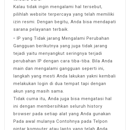
Kalau tidak ingin mengalami hal tersebut,
pilihlah website terpercaya yang telah memiliki
izin resmi. Dengan begitu, Anda bisa mendapati
sarana pelayanan terbaik.
• IP yang Tidak jarang Mengalami Perubahan
Gangguan berikutnya yang juga tidak jarang
tejadi yaitu menyangkut seringnya terjadi
perubahan IP dengan cara tiba-tiba. Bila Anda
main dan mengalami gangguan seperti ini,
langkah yang mesti Anda lakukan yakni kembali
melakukan login di dua tempat tapi dengan
akun yang masih sama.
Tidak cuma itu, Anda juga bisa mengatasi hal
ini dengan membersihkan seluruh history
browser pada setiap alat yang Anda gunakan
Pada awal mulanya Contohnya pada Telpon
pintar komputer atau lapto yang telah Anda