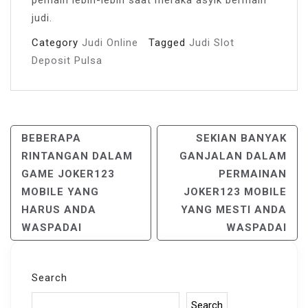
judi.
Category
Judi Online
Tagged
Judi Slot
Deposit Pulsa
Post
BEBERAPA
SEKIAN BANYAK
RINTANGAN DALAM
GANJALAN DALAM
Navigation
GAME JOKER123
PERMAINAN
MOBILE YANG
JOKER123 MOBILE
HARUS ANDA
YANG MESTI ANDA
WASPADAI
WASPADAI
Search
Search