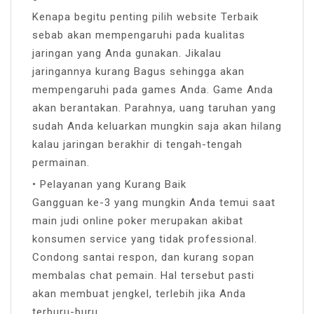
Kenapa begitu penting pilih website Terbaik
sebab akan mempengaruhi pada kualitas
jaringan yang Anda gunakan. Jikalau
jaringannya kurang Bagus sehingga akan
mempengaruhi pada games Anda. Game Anda
akan berantakan. Parahnya, uang taruhan yang
sudah Anda keluarkan mungkin saja akan hilang
kalau jaringan berakhir di tengah-tengah
permainan.
• Pelayanan yang Kurang Baik
Gangguan ke-3 yang mungkin Anda temui saat
main judi online poker merupakan akibat
konsumen service yang tidak professional.
Condong santai respon, dan kurang sopan
membalas chat pemain. Hal tersebut pasti
akan membuat jengkel, terlebih jika Anda
terburu-buru.