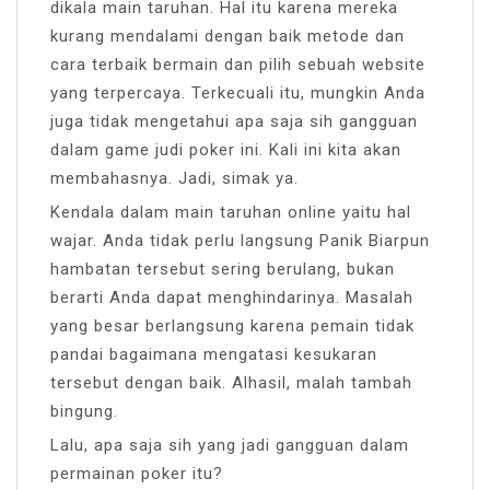
dikala main taruhan. Hal itu karena mereka
kurang mendalami dengan baik metode dan
cara terbaik bermain dan pilih sebuah website
yang terpercaya. Terkecuali itu, mungkin Anda
juga tidak mengetahui apa saja sih gangguan
dalam game judi poker ini. Kali ini kita akan
membahasnya. Jadi, simak ya.
Kendala dalam main taruhan online yaitu hal
wajar. Anda tidak perlu langsung Panik Biarpun
hambatan tersebut sering berulang, bukan
berarti Anda dapat menghindarinya. Masalah
yang besar berlangsung karena pemain tidak
pandai bagaimana mengatasi kesukaran
tersebut dengan baik. Alhasil, malah tambah
bingung.
Lalu, apa saja sih yang jadi gangguan dalam
permainan poker itu?