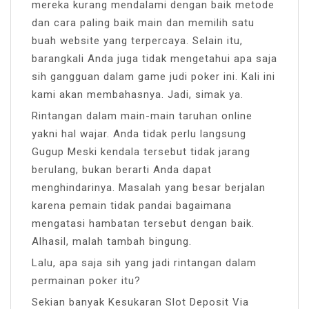
mereka kurang mendalami dengan baik metode
dan cara paling baik main dan memilih satu
buah website yang terpercaya. Selain itu,
barangkali Anda juga tidak mengetahui apa saja
sih gangguan dalam game judi poker ini. Kali ini
kami akan membahasnya. Jadi, simak ya.
Rintangan dalam main-main taruhan online
yakni hal wajar. Anda tidak perlu langsung
Gugup Meski kendala tersebut tidak jarang
berulang, bukan berarti Anda dapat
menghindarinya. Masalah yang besar berjalan
karena pemain tidak pandai bagaimana
mengatasi hambatan tersebut dengan baik.
Alhasil, malah tambah bingung.
Lalu, apa saja sih yang jadi rintangan dalam
permainan poker itu?
Sekian banyak Kesukaran Slot Deposit Via