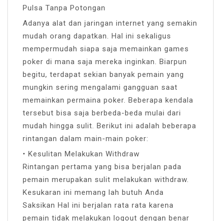
Pulsa Tanpa Potongan
Adanya alat dan jaringan internet yang semakin
mudah orang dapatkan. Hal ini sekaligus
mempermudah siapa saja memainkan games
poker di mana saja mereka inginkan. Biarpun
begitu, terdapat sekian banyak pemain yang
mungkin sering mengalami gangguan saat
memainkan permaina poker. Beberapa kendala
tersebut bisa saja berbeda-beda mulai dari
mudah hingga sulit. Berikut ini adalah beberapa
rintangan dalam main-main poker:
• Kesulitan Melakukan Withdraw
Rintangan pertama yang bisa berjalan pada
pemain merupakan sulit melakukan withdraw.
Kesukaran ini memang lah butuh Anda
Saksikan Hal ini berjalan rata rata karena
pemain tidak melakukan logout dengan benar