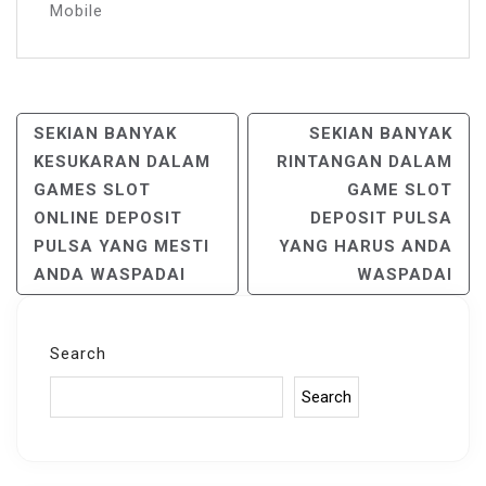
Mobile
Post
SEKIAN BANYAK
SEKIAN BANYAK
KESUKARAN DALAM
RINTANGAN DALAM
Navigation
GAMES SLOT
GAME SLOT
ONLINE DEPOSIT
DEPOSIT PULSA
PULSA YANG MESTI
YANG HARUS ANDA
ANDA WASPADAI
WASPADAI
Search
Search