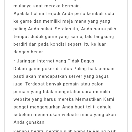
mulanya saat mereka bermain.
Apabila hal ini Terjadi Anda perlu kembali dulu
ke game dan memiliki meja mana yang yang
paling Anda sukai. Setelah itu, Anda harus pilih
tempat duduk game yang sama, lalu langsung
berdiri dan pada kondisi seperti itu ke luar
dengan benar.
• Jaringan Internet yang Tidak Bagus
Dalam game poker di situs Paling baik pemain
pasti akan mendapatkan server yang bagus
juga. Terdapat banyak pemain atau calon
pemain yang tidak mengetahui cara memilih
website yang harus mereka Memastikan Kami
sangat menganjurkan Anda buat teliti dahulu
sebelum menentukan website mana yang akan
Anda gunakan.
Kenapa begitu penting pilih website Paling baik