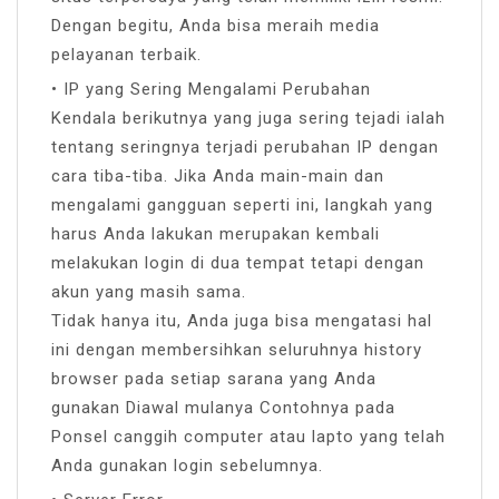
Dengan begitu, Anda bisa meraih media
pelayanan terbaik.
• IP yang Sering Mengalami Perubahan
Kendala berikutnya yang juga sering tejadi ialah
tentang seringnya terjadi perubahan IP dengan
cara tiba-tiba. Jika Anda main-main dan
mengalami gangguan seperti ini, langkah yang
harus Anda lakukan merupakan kembali
melakukan login di dua tempat tetapi dengan
akun yang masih sama.
Tidak hanya itu, Anda juga bisa mengatasi hal
ini dengan membersihkan seluruhnya history
browser pada setiap sarana yang Anda
gunakan Diawal mulanya Contohnya pada
Ponsel canggih computer atau lapto yang telah
Anda gunakan login sebelumnya.