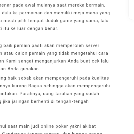
benar pada awal mulanya saat mereka bermain.
li dulu ke permainan dan memiliki meja mana yang
da mesti pilih tempat duduk game yang sama, lalu
i itu ke luar dengan benar.
ng baik pemain pasti akan memperoleh server
n atau calon pemain yang tidak mengetahui cara
kan Kami sangat menganjurkan Anda buat cek lalu
an Anda gunakan.
ling baik sebab akan mempengaruhi pada kualitas
ngannya kurang Bagus sehingga akan mempengaruhi
ntakan. Parahnya, uang taruhan yang sudah
jika jaringan berhenti di tengah-tengah
i saat main judi online poker yakni akibat
l. Cenderung tenang respon, dan kurang sopan