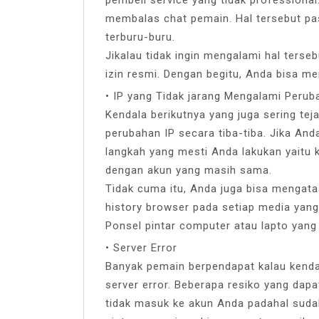
membalas chat pemain. Hal tersebut pas
terburu-buru.
Jikalau tidak ingin mengalami hal tersebu
izin resmi. Dengan begitu, Anda bisa men
• IP yang Tidak jarang Mengalami Perub
Kendala berikutnya yang juga sering te
perubahan IP secara tiba-tiba. Jika And
langkah yang mesti Anda lakukan yaitu 
dengan akun yang masih sama.
Tidak cuma itu, Anda juga bisa mengata
history browser pada setiap media yan
Ponsel pintar computer atau lapto yang
• Server Error
Banyak pemain berpendapat kalau kendal
server error. Beberapa resiko yang dapa
tidak masuk ke akun Anda padahal suda