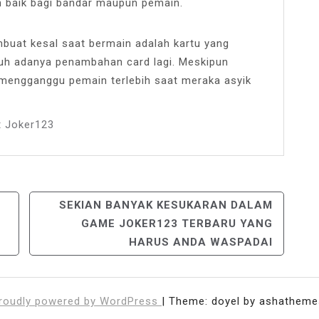
n baik bagi bandar maupun pemain.
buat kesal saat bermain adalah kartu yang
uh adanya penambahan card lagi. Meskipun
 mengganggu pemain terlebih saat meraka asyik
t Joker123
SEKIAN BANYAK KESUKARAN DALAM
GAME JOKER123 TERBARU YANG
HARUS ANDA WASPADAI
roudly powered by WordPress
|
Theme: doyel by ashatheme