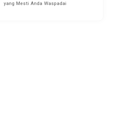
yang Mesti Anda Waspadai