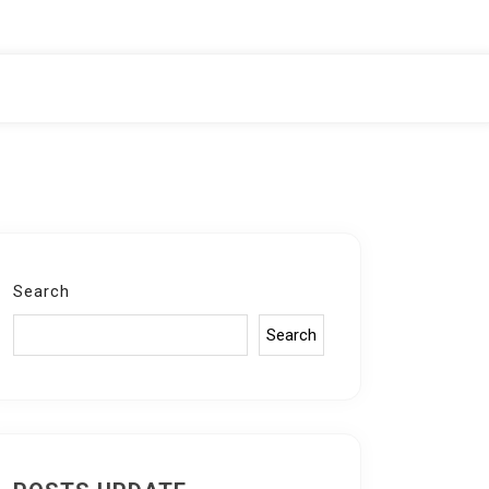
Search
Search