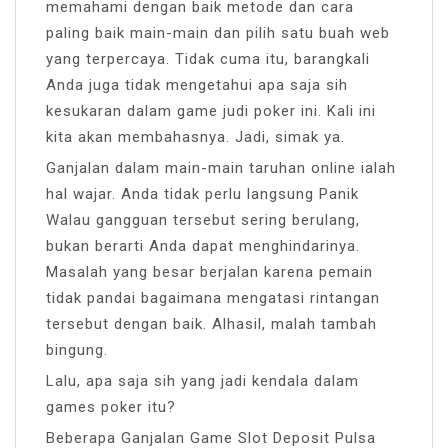
memahami dengan baik metode dan cara
paling baik main-main dan pilih satu buah web
yang terpercaya. Tidak cuma itu, barangkali
Anda juga tidak mengetahui apa saja sih
kesukaran dalam game judi poker ini. Kali ini
kita akan membahasnya. Jadi, simak ya.
Ganjalan dalam main-main taruhan online ialah
hal wajar. Anda tidak perlu langsung Panik
Walau gangguan tersebut sering berulang,
bukan berarti Anda dapat menghindarinya.
Masalah yang besar berjalan karena pemain
tidak pandai bagaimana mengatasi rintangan
tersebut dengan baik. Alhasil, malah tambah
bingung.
Lalu, apa saja sih yang jadi kendala dalam
games poker itu?
Beberapa Ganjalan Game Slot Deposit Pulsa