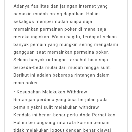
Adanya fasilitas dan jaringan internet yang
semakin mudah orang dapatkan. Hal ini
sekaligus mempermudah siapa saja
memainkan permainan poker di mana saja
mereka inginkan. Walau begitu, terdapat sekian
banyak pemain yang mungkin sering mengalami
gangguan saat memainkan permaina poker.
Sekian banyak rintangan tersebut bisa saja
berbeda-beda mulai dari mudah hingga sulit.
Berikut ini adalah beberapa rintangan dalam
main poker:
• Kesusahan Melakukan Withdraw
Rintangan perdana yang bisa berjalan pada
pemain yakni sulit melakukan withdraw.
Kendala ini benar-benar perlu Anda Perhatikan
Hal ini berlangsung rata rata karena pemain
tidak melakukan logout dengan benar diawal