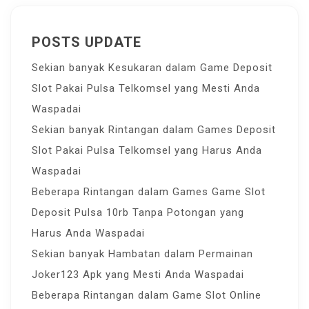
POSTS UPDATE
Sekian banyak Kesukaran dalam Game Deposit
Slot Pakai Pulsa Telkomsel yang Mesti Anda
Waspadai
Sekian banyak Rintangan dalam Games Deposit
Slot Pakai Pulsa Telkomsel yang Harus Anda
Waspadai
Beberapa Rintangan dalam Games Game Slot
Deposit Pulsa 10rb Tanpa Potongan yang
Harus Anda Waspadai
Sekian banyak Hambatan dalam Permainan
Joker123 Apk yang Mesti Anda Waspadai
Beberapa Rintangan dalam Game Slot Online