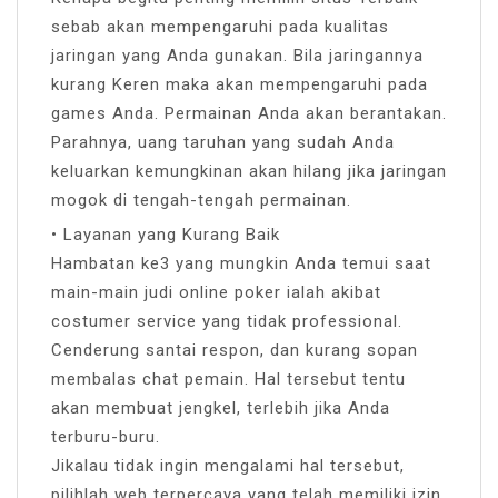
sebab akan mempengaruhi pada kualitas
jaringan yang Anda gunakan. Bila jaringannya
kurang Keren maka akan mempengaruhi pada
games Anda. Permainan Anda akan berantakan.
Parahnya, uang taruhan yang sudah Anda
keluarkan kemungkinan akan hilang jika jaringan
mogok di tengah-tengah permainan.
• Layanan yang Kurang Baik
Hambatan ke3 yang mungkin Anda temui saat
main-main judi online poker ialah akibat
costumer service yang tidak professional.
Cenderung santai respon, dan kurang sopan
membalas chat pemain. Hal tersebut tentu
akan membuat jengkel, terlebih jika Anda
terburu-buru.
Jikalau tidak ingin mengalami hal tersebut,
pilihlah web terpercaya yang telah memiliki izin