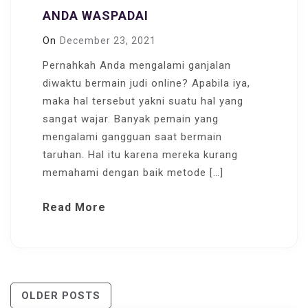
ANDA WASPADAI
On
December 23, 2021
Pernahkah Anda mengalami ganjalan
diwaktu bermain judi online? Apabila iya,
maka hal tersebut yakni suatu hal yang
sangat wajar. Banyak pemain yang
mengalami gangguan saat bermain
taruhan. Hal itu karena mereka kurang
memahami dengan baik metode […]
Read More
Posts
OLDER POSTS