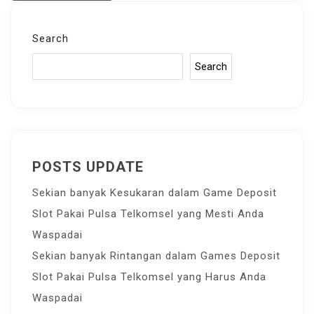
Navigation
Search
Search
POSTS UPDATE
Sekian banyak Kesukaran dalam Game Deposit
Slot Pakai Pulsa Telkomsel yang Mesti Anda
Waspadai
Sekian banyak Rintangan dalam Games Deposit
Slot Pakai Pulsa Telkomsel yang Harus Anda
Waspadai