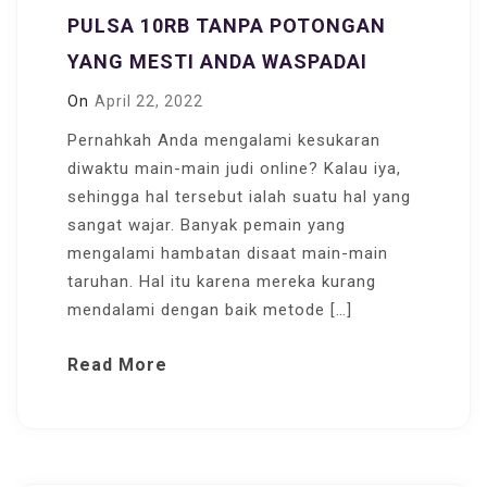
PULSA 10RB TANPA POTONGAN
YANG MESTI ANDA WASPADAI
On
April 22, 2022
Pernahkah Anda mengalami kesukaran
diwaktu main-main judi online? Kalau iya,
sehingga hal tersebut ialah suatu hal yang
sangat wajar. Banyak pemain yang
mengalami hambatan disaat main-main
taruhan. Hal itu karena mereka kurang
mendalami dengan baik metode […]
Read More