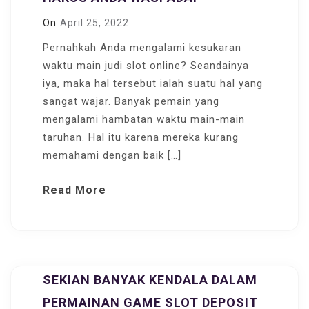
On
April 25, 2022
Pernahkah Anda mengalami kesukaran
waktu main judi slot online? Seandainya
iya, maka hal tersebut ialah suatu hal yang
sangat wajar. Banyak pemain yang
mengalami hambatan waktu main-main
taruhan. Hal itu karena mereka kurang
memahami dengan baik […]
Read More
SEKIAN BANYAK KENDALA DALAM
PERMAINAN GAME SLOT DEPOSIT