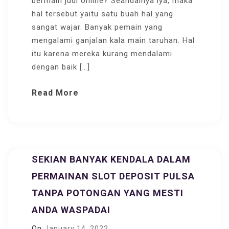
bermain judi online? Seandainya iya, maka
hal tersebut yaitu satu buah hal yang
sangat wajar. Banyak pemain yang
mengalami ganjalan kala main taruhan. Hal
itu karena mereka kurang mendalami
dengan baik […]
Read More
SEKIAN BANYAK KENDALA DALAM
PERMAINAN SLOT DEPOSIT PULSA
TANPA POTONGAN YANG MESTI
ANDA WASPADAI
On
January 14, 2022