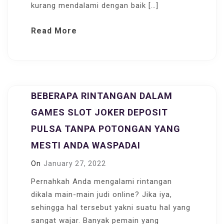
kurang mendalami dengan baik […]
Read More
BEBERAPA RINTANGAN DALAM
GAMES SLOT JOKER DEPOSIT
PULSA TANPA POTONGAN YANG
MESTI ANDA WASPADAI
On
January 27, 2022
Pernahkah Anda mengalami rintangan
dikala main-main judi online? Jika iya,
sehingga hal tersebut yakni suatu hal yang
sangat wajar. Banyak pemain yang