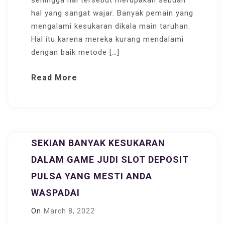
sehingga hal tersebut merupakan sebuah
hal yang sangat wajar. Banyak pemain yang
mengalami kesukaran dikala main taruhan.
Hal itu karena mereka kurang mendalami
dengan baik metode […]
Read More
SEKIAN BANYAK KESUKARAN
DALAM GAME JUDI SLOT DEPOSIT
PULSA YANG MESTI ANDA
WASPADAI
On
March 8, 2022