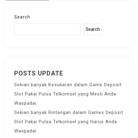
Navigation
Search
Search
POSTS UPDATE
Sekian banyak Kesukaran dalam Game Deposit
Slot Pakai Pulsa Telkomsel yang Mesti Anda
Waspadai
Sekian banyak Rintangan dalam Games Deposit
Slot Pakai Pulsa Telkomsel yang Harus Anda
Waspadai