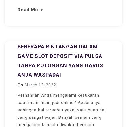
Read More
BEBERAPA RINTANGAN DALAM
GAME SLOT DEPOSIT VIA PULSA
TANPA POTONGAN YANG HARUS
ANDA WASPADAI
On
March 13, 2022
Pernahkah Anda mengalami kesukaran
saat main-main judi online? Apabila iya,
sehingga hal tersebut yakni satu buah hal
yang sangat wajar. Banyak pemain yang
mengalami kendala diwaktu bermain