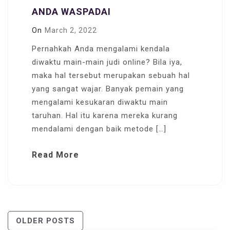
ANDA WASPADAI
On
March 2, 2022
Pernahkah Anda mengalami kendala
diwaktu main-main judi online? Bila iya,
maka hal tersebut merupakan sebuah hal
yang sangat wajar. Banyak pemain yang
mengalami kesukaran diwaktu main
taruhan. Hal itu karena mereka kurang
mendalami dengan baik metode […]
Read More
Posts
OLDER POSTS