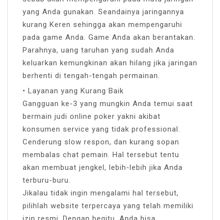
yang Anda gunakan. Seandainya jaringannya
kurang Keren sehingga akan mempengaruhi
pada game Anda. Game Anda akan berantakan.
Parahnya, uang taruhan yang sudah Anda
keluarkan kemungkinan akan hilang jika jaringan
berhenti di tengah-tengah permainan.
• Layanan yang Kurang Baik
Gangguan ke-3 yang mungkin Anda temui saat
bermain judi online poker yakni akibat
konsumen service yang tidak professional.
Cenderung slow respon, dan kurang sopan
membalas chat pemain. Hal tersebut tentu
akan membuat jengkel, lebih-lebih jika Anda
terburu-buru.
Jikalau tidak ingin mengalami hal tersebut,
pilihlah website terpercaya yang telah memiliki
izin resmi. Dengan begitu, Anda bisa