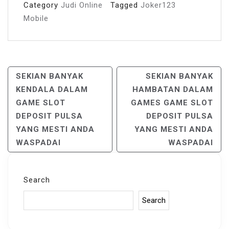
Category
Judi Online
Tagged
Joker123
Mobile
Post
SEKIAN BANYAK
SEKIAN BANYAK
KENDALA DALAM
HAMBATAN DALAM
Navigation
GAME SLOT
GAMES GAME SLOT
DEPOSIT PULSA
DEPOSIT PULSA
YANG MESTI ANDA
YANG MESTI ANDA
WASPADAI
WASPADAI
Search
Search