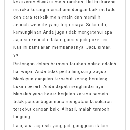
kesukaran diwaktu main taruhan. Hal itu karena
mereka kurang memahami dengan baik metode
dan cara terbaik main-main dan memilih
sebuah website yang terpercaya. Selain itu,
kemungkinan Anda juga tidak mengetahui apa
saja sih kendala dalam games judi poker ini.
Kali ini kami akan membahasnya. Jadi, simak
ya.
Rintangan dalam bermain taruhan online adalah
hal wajar. Anda tidak perlu langsung Gugup
Meskipun ganjalan tersebut sering berulang,
bukan berarti Anda dapat menghindarinya.
Masalah yang besar berjalan karena pemain
tidak pandai bagaimana mengatasi kesukaran
tersebut dengan baik. Alhasil, malah tambah
bingung.
Lalu, apa saja sih yang jadi gangguan dalam