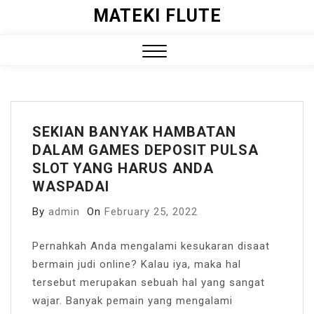
Skip
MATEKI FLUTE
to
content
Close
Menu
SEKIAN BANYAK HAMBATAN
DALAM GAMES DEPOSIT PULSA
SLOT YANG HARUS ANDA
WASPADAI
By
admin
On
February 25, 2022
Pernahkah Anda mengalami kesukaran disaat
bermain judi online? Kalau iya, maka hal
tersebut merupakan sebuah hal yang sangat
wajar. Banyak pemain yang mengalami