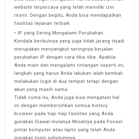
website terpercaya yang telah memiliki izin
resmi. Dengan begitu, Anda bisa mendapatkan
fasilitas layanan terbaik.
• IP yang Sering Mengalami Perubahan
Kendala berikutnya yang juga tidak jarang tejadi
merupakan menyangkut seringnya berjalan
perubahan IP dengan cara tiba-tiba. Apabila
Anda main dan mengalami rintangan seperti ini,
langkah yang harus Anda lakukan ialah kembali
melakukan login di dua tempat tetapi dengan
akun yang masih sama.
Tidak cuma itu, Anda juga bisa mengatasi hal
ini dengan membersihkan semua history
browser pada tiap-tiap fasilitas yang Anda
gunakan Diawal mulanya Misalnya pada Ponsel
pintar komputer atau lapto yang telah Anda
gunakan login sebelumnya.