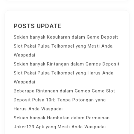
POSTS UPDATE
Sekian banyak Kesukaran dalam Game Deposit
Slot Pakai Pulsa Telkomsel yang Mesti Anda
Waspadai
Sekian banyak Rintangan dalam Games Deposit
Slot Pakai Pulsa Telkomsel yang Harus Anda
Waspadai
Beberapa Rintangan dalam Games Game Slot
Deposit Pulsa 10rb Tanpa Potongan yang
Harus Anda Waspadai
Sekian banyak Hambatan dalam Permainan
Joker123 Apk yang Mesti Anda Waspadai