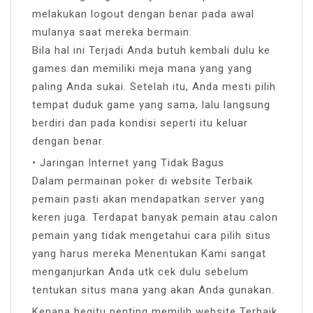
melakukan logout dengan benar pada awal
mulanya saat mereka bermain.
Bila hal ini Terjadi Anda butuh kembali dulu ke
games dan memiliki meja mana yang yang
paling Anda sukai. Setelah itu, Anda mesti pilih
tempat duduk game yang sama, lalu langsung
berdiri dan pada kondisi seperti itu keluar
dengan benar.
• Jaringan Internet yang Tidak Bagus
Dalam permainan poker di website Terbaik
pemain pasti akan mendapatkan server yang
keren juga. Terdapat banyak pemain atau calon
pemain yang tidak mengetahui cara pilih situs
yang harus mereka Menentukan Kami sangat
menganjurkan Anda utk cek dulu sebelum
tentukan situs mana yang akan Anda gunakan.
Kenapa begitu penting memilih website Terbaik