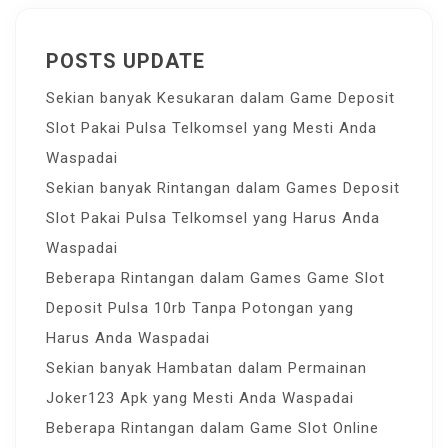
POSTS UPDATE
Sekian banyak Kesukaran dalam Game Deposit
Slot Pakai Pulsa Telkomsel yang Mesti Anda
Waspadai
Sekian banyak Rintangan dalam Games Deposit
Slot Pakai Pulsa Telkomsel yang Harus Anda
Waspadai
Beberapa Rintangan dalam Games Game Slot
Deposit Pulsa 10rb Tanpa Potongan yang
Harus Anda Waspadai
Sekian banyak Hambatan dalam Permainan
Joker123 Apk yang Mesti Anda Waspadai
Beberapa Rintangan dalam Game Slot Online