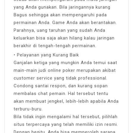
yang Anda gunakan. Bila jaringannya kurang
Bagus sehingga akan mempengaruhi pada
permainan Anda. Game Anda akan berantakan.
Parahnya, uang taruhan yang sudah Anda
keluarkan bisa saja akan hilang kalau jaringan
berakhir di tengah-tengah permainan.
• Pelayanan yang Kurang Baik
Ganjalan ketiga yang mungkin Anda temui saat
main-main judi online poker merupakan akibat
customer service yang tidak professional.
Condong santai respon, dan kurang sopan
membalas chat pemain. Hal tersebut tentu
akan membuat jengkel, lebih-lebih apabila Anda
terburu-buru.
Bila tidak ingin mengalami hal tersebut, pilihlah
situs terpercaya yang telah memiliki izin resmi.
Dengan begitu, Anda bisa memperoleh sarana