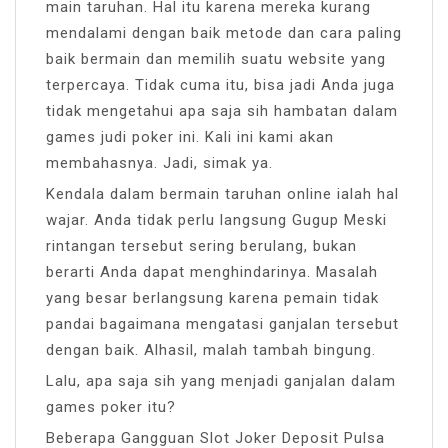
main taruhan. Hal itu karena mereka kurang
mendalami dengan baik metode dan cara paling
baik bermain dan memilih suatu website yang
terpercaya. Tidak cuma itu, bisa jadi Anda juga
tidak mengetahui apa saja sih hambatan dalam
games judi poker ini. Kali ini kami akan
membahasnya. Jadi, simak ya.
Kendala dalam bermain taruhan online ialah hal
wajar. Anda tidak perlu langsung Gugup Meski
rintangan tersebut sering berulang, bukan
berarti Anda dapat menghindarinya. Masalah
yang besar berlangsung karena pemain tidak
pandai bagaimana mengatasi ganjalan tersebut
dengan baik. Alhasil, malah tambah bingung.
Lalu, apa saja sih yang menjadi ganjalan dalam
games poker itu?
Beberapa Gangguan Slot Joker Deposit Pulsa