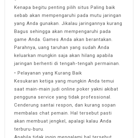
Kenapa begitu penting pilih situs Paling baik
sebab akan mempengaruhi pada mutu jaringan
yang Anda gunakan. Jikalau jaringannya kurang
Bagus sehingga akan mempengaruhi pada
game Anda. Games Anda akan berantakan.
Parahnya, uang taruhan yang sudah Anda
keluarkan mungkin saja akan hilang apabila
jaringan berhenti di tengah-tengah permainan.
• Pelayanan yang Kurang Baik
Kesukaran ketiga yang mungkin Anda temui
saat main-main judi online poker yakni akibat
pengguna service yang tidak professional.
Cenderung santai respon, dan kurang sopan
membalas chat pemain. Hal tersebut pasti
akan membuat jengkel, apalagi kalau Anda
terburu-buru.
Apabila tidak ingin mengalami hal tersebut,