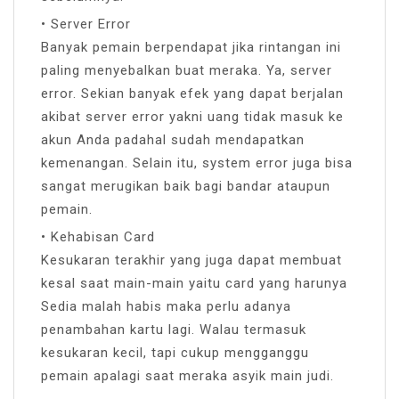
• Server Error
Banyak pemain berpendapat jika rintangan ini
paling menyebalkan buat meraka. Ya, server
error. Sekian banyak efek yang dapat berjalan
akibat server error yakni uang tidak masuk ke
akun Anda padahal sudah mendapatkan
kemenangan. Selain itu, system error juga bisa
sangat merugikan baik bagi bandar ataupun
pemain.
• Kehabisan Card
Kesukaran terakhir yang juga dapat membuat
kesal saat main-main yaitu card yang harunya
Sedia malah habis maka perlu adanya
penambahan kartu lagi. Walau termasuk
kesukaran kecil, tapi cukup mengganggu
pemain apalagi saat meraka asyik main judi.