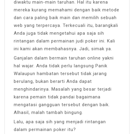
diwaktu main-main taruhan. Hal itu karena
mereka kurang memahami dengan baik metode
dan cara paling baik main dan memilih sebuah
web yang terpercaya. Terkecuali itu, barangkali
Anda juga tidak mengetahui apa saja sih
rintangan dalam permainan judi poker ini. Kali
ini kami akan membahasnya. Jadi, simak ya.
Ganjalan dalam bermain taruhan online yakni
hal wajar. Anda tidak perlu langsung Panik
Walaupun hambatan tersebut tidak jarang
berulang, bukan berarti Anda dapat
menghindarinya. Masalah yang besar terjadi
karena pemain tidak pandai bagaimana
mengatasi gangguan tersebut dengan baik.
Alhasil, malah tambah bingung.
Lalu, apa saja sih yang menjadi rintangan
dalam permainan poker itu?