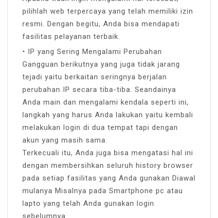
pilihlah web terpercaya yang telah memiliki izin
resmi. Dengan begitu, Anda bisa mendapati
fasilitas pelayanan terbaik.
• IP yang Sering Mengalami Perubahan
Gangguan berikutnya yang juga tidak jarang
tejadi yaitu berkaitan seringnya berjalan
perubahan IP secara tiba-tiba. Seandainya
Anda main dan mengalami kendala seperti ini,
langkah yang harus Anda lakukan yaitu kembali
melakukan login di dua tempat tapi dengan
akun yang masih sama.
Terkecuali itu, Anda juga bisa mengatasi hal ini
dengan membersihkan seluruh history browser
pada setiap fasilitas yang Anda gunakan Diawal
mulanya Misalnya pada Smartphone pc atau
lapto yang telah Anda gunakan login
sebelumnya.