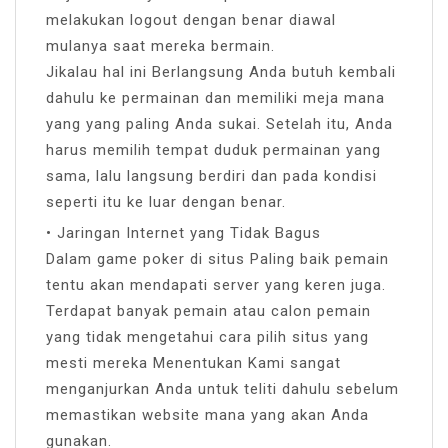
melakukan logout dengan benar diawal
mulanya saat mereka bermain.
Jikalau hal ini Berlangsung Anda butuh kembali
dahulu ke permainan dan memiliki meja mana
yang yang paling Anda sukai. Setelah itu, Anda
harus memilih tempat duduk permainan yang
sama, lalu langsung berdiri dan pada kondisi
seperti itu ke luar dengan benar.
• Jaringan Internet yang Tidak Bagus
Dalam game poker di situs Paling baik pemain
tentu akan mendapati server yang keren juga.
Terdapat banyak pemain atau calon pemain
yang tidak mengetahui cara pilih situs yang
mesti mereka Menentukan Kami sangat
menganjurkan Anda untuk teliti dahulu sebelum
memastikan website mana yang akan Anda
gunakan.