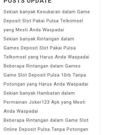
POSTS UPDATE
Sekian banyak Kesukaran dalam Game
Deposit Slot Pakai Pulsa Telkomsel
yang Mesti Anda Waspadai
Sekian banyak Rintangan dalam
Games Deposit Slot Pakai Pulsa
Telkomsel yang Harus Anda Waspadai
Beberapa Rintangan dalam Games
Game Slot Deposit Pulsa 10rb Tanpa
Potongan yang Harus Anda Waspadai
Sekian banyak Hambatan dalam
Permainan Joker123 Apk yang Mesti
Anda Waspadai
Beberapa Rintangan dalam Game Slot
Online Deposit Pulsa Tanpa Potongan