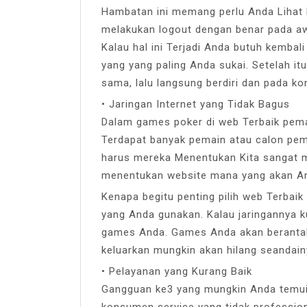
Hambatan ini memang perlu Anda Lihat Ha
melakukan logout dengan benar pada a
Kalau hal ini Terjadi Anda butuh kemba
yang yang paling Anda sukai. Setelah i
sama, lalu langsung berdiri dan pada kon
• Jaringan Internet yang Tidak Bagus
Dalam games poker di web Terbaik pemai
Terdapat banyak pemain atau calon pema
harus mereka Menentukan Kita sangat m
menentukan website mana yang akan A
Kenapa begitu penting pilih web Terba
yang Anda gunakan. Kalau jaringannya
games Anda. Games Anda akan berantak
keluarkan mungkin akan hilang seandain
• Pelayanan yang Kurang Baik
Gangguan ke3 yang mungkin Anda temui s
konsumen service yang tidak professio