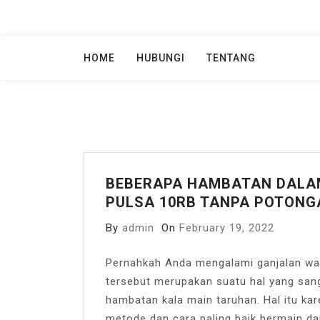
Skip
to
content
HOME
HUBUNGI
TENTANG
BEBERAPA HAMBATAN DALAM
PULSA 10RB TANPA POTONG
By
admin
On
February 19, 2022
Pernahkah Anda mengalami ganjalan wakt
tersebut merupakan suatu hal yang san
hambatan kala main taruhan. Hal itu k
metode dan cara paling baik bermain da