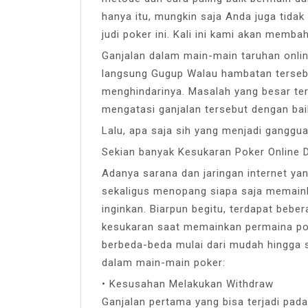
hanya itu, mungkin saja Anda juga tida
judi poker ini. Kali ini kami akan memba
Ganjalan dalam main-main taruhan onlin
langsung Gugup Walau hambatan tersebu
menghindarinya. Masalah yang besar ter
mengatasi ganjalan tersebut dengan bai
Lalu, apa saja sih yang menjadi ganggu
Sekian banyak Kesukaran Poker Online 
Adanya sarana dan jaringan internet ya
sekaligus menopang siapa saja memain
inginkan. Biarpun begitu, terdapat beb
kesukaran saat memainkan permaina pok
berbeda-beda mulai dari mudah hingga su
dalam main-main poker:
• Kesusahan Melakukan Withdraw
Ganjalan pertama yang bisa terjadi pada