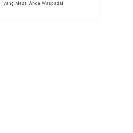
yang Mesti Anda Waspadai